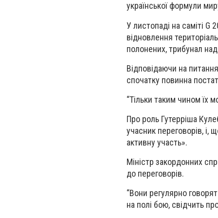
української формули миру
У листопаді на саміті G 
відновлення територіальн
полонених, трибунал над 
Відповідаючи на питання 
спочатку повинна постат
“Тільки таким чином їх м
Про роль Гутерріша Куле
учасник переговорів, і,
активну участь».
Міністр закордонних спр
до переговорів.
“Вони регулярно говорят
на полі бою, свідчить пр