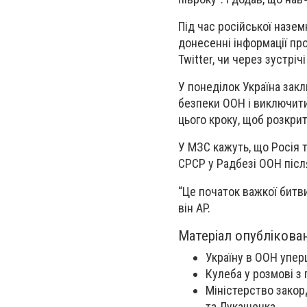
Під час російської назем
донесенні інформації про
Twitter, чи через зустрі
У понеділок Україна зак
безпеки ООН і виключити 
цього кроку, щоб розкрит
У МЗС кажуть, що Росія 
СРСР у Радбезі ООН післ
“Це початок важкої битв
він AP.
Матеріал опублікова
Україну в ООН упер
Кулеба у розмові з
Міністерство закор
та Лукашенка