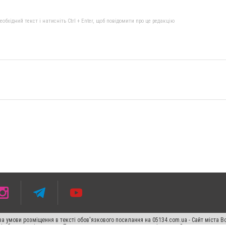
бхідний текст і натисніть Ctrl + Enter, щоб повідомити про це редакцію
а умови розміщення в тексті обов'язкового посилання на 05134.com.ua - Сайт міста В