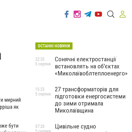
ОСТАННІ НОВИНИ
а
Сонячні електростанції
22:25
5 серпня
встановлять на об'єктах
«Миколаївоблтеплоенерго»
27 трансформаторів для
15:23
5 серпня
підготовки енергосистеми
ти мирний
до зими отримала
ерріша як
Миколаївщина
оже бути
Цивільне судно
07:20
5 серпня