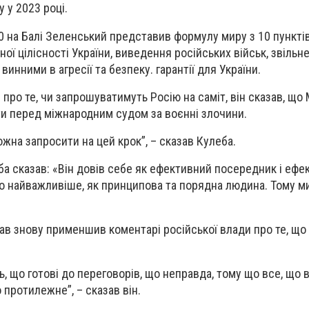
 у 2023 році.
20 на Балі Зеленський представив формулу миру з 10 пункті
ої цілісності України, виведення російських військ, звільн
винними в агресії та безпеку. гарантії для України.
про те, чи запрошуватимуть Росію на саміт, він сказав, що
и перед міжнародним судом за воєнні злочини.
ожна запросити на цей крок”, – сказав Кулеба.
ба сказав: «Він довів себе як ефективний посередник і ефе
 що найважливіше, як принципова та порядна людина. Тому м
ав знову применшив коментарі російської влади про те, що 
ь, що готові до переговорів, що неправда, тому що все, що 
о протилежне”, – сказав він.