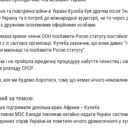
ної та повітряної війни в Україні Кулеба був другим після З
 Україну та її потреб до міжнародної аудиторії, чи то через 
чі з дружніми іноземними офіційними особами.
ликала країни-члени ООН позбавити Росію статусу постійно
її зі світової організації. Кулеба зазначив, що вони давно 
и махінації та позбавити Росію статусу”.
так і не пройшла юридичну процедуру набуття членства і за
я розпаду СРСР.
и, але ми будемо боротися, тому що немає нічого неможливо
ний за темою:
ше підтримали декілька країн Африки – Кулеба
 главою МЗС Канади закликав негайно надати Україні систем
донних справ України не помітило нічого драматичного у зус