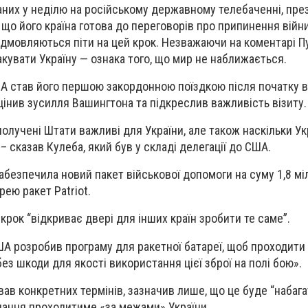
аних у неділю на російському державному телебаченні, пре
що його країна готова до переговорів про припинення війни 
ідмовляються піти на цей крок. Незважаючи на коментарі Пу
увати Україну — ознака того, що мир не наближається.
А став його першою закордонною поїздкою після початку в
цінив зусилля Вашингтона та підкреслив важливість візиту.
получені Штати важливі для України, але також наскільки У
– сказав Кулеба, який був у складі делегації до США.
забезпечила новий пакет військової допомоги на суму 1,8 м
ею ракет Patriot.
крок “відкриває двері для інших країн зробити те саме”.
ША розробив програму для ракетної батареї, щоб проходити
ез шкоди для якості використання цієї зброї на полі бою».
вав конкретних термінів, зазначив лише, що це буде “набаг
вчання проходитиме «за межами» України.