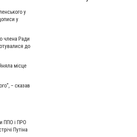
еленського у
дописи у
го члена Ради
“готувалися до
йняла місце
го”, – сказав
и ППО і ПРО
трічі Путіна