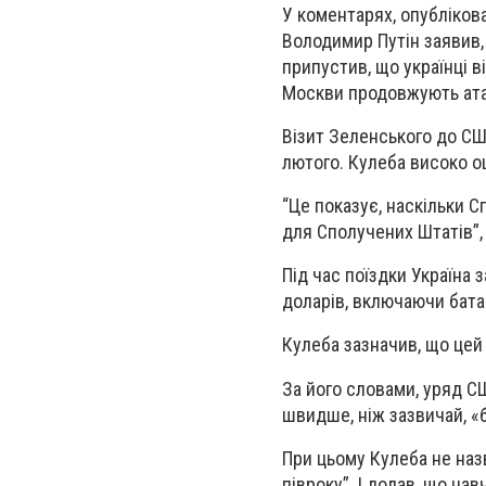
У коментарях, опубліков
Володимир Путін заявив, 
припустив, що українці в
Москви продовжують атак
Візит Зеленського до СШ
лютого. Кулеба високо о
“Це показує, наскільки С
для Сполучених Штатів”, 
Під час поїздки Україна 
доларів, включаючи батар
Кулеба зазначив, що цей 
За його словами, уряд С
швидше, ніж зазвичай, «б
При цьому Кулеба не наз
півроку”. І додав, що на