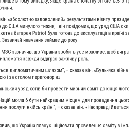
т лише в тому випадку, якщо країна спочатку зіткнеться з 
очини.
 він «абсолютно задоволений» результатами візиту презид
до США минулого тижня, і він повідомив, що уряд США скл
кетна батарея Patriot була готова до експлуатації в країні 
в. Зазвичай навчання займає до року.
в МЗС зазначив, що Україна зробить усе можливе, щоб вигра
дипломатія завжди відіграє важливу роль.
ться дипломатичним шляхом”, – сказав він. «Будь-яка війна
бою і за столом переговорів».
їнський уряд хотів би провести мирний саміт до кінця люто
 Націй могла б бути найкращим місцем для проведення цього
ня послуги якійсь країні”, – сказав він. «Насправді йдеться
явив, що Україна планує ініціювати проведення саміту з імп