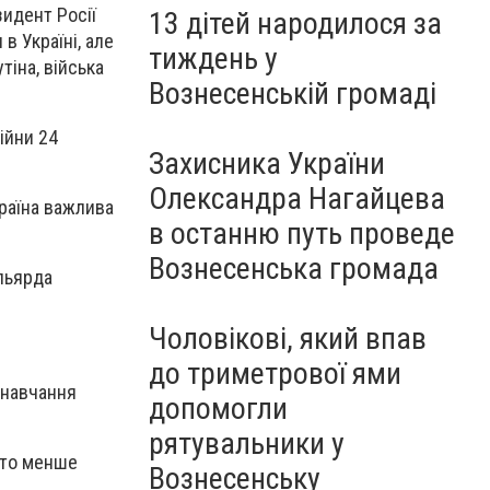
зидент Росії
13 дітей народилося за
в Україні, але
тиждень у
тіна, війська
Вознесенській громаді
ійни 24
Захисника України
Олександра Нагайцева
країна важлива
в останню путь проведе
Вознесенська громада
ільярда
Чоловікові, який впав
до триметрової ями
 навчання
допомогли
рятувальники у
ато менше
Вознесенську