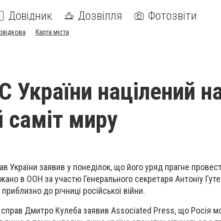
Довідник
Дозвілля
Фотозвіти
овідкова
Карта міста
С України націлений н
 саміт миру
ав України заявив у понеділок, що його уряд прагне провес
бажано в ООН за участю Генерального секретаря Антоніу Гут
приблизно до річниці російської війни.
 справ Дмитро Кулеба заявив Associated Press, що Росія м