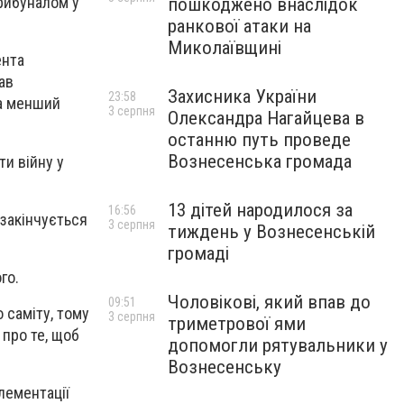
трибуналом у
пошкоджено внаслідок
ранкової атаки на
Миколаївщині
ента
ав
Захисника України
23:58
за менший
3 серпня
Олександра Нагайцева в
останню путь проведе
Вознесенська громада
ти війну у
13 дітей народилося за
16:56
 закінчується
3 серпня
тиждень у Вознесенській
громаді
го.
Чоловікові, який впав до
09:51
 саміту, тому
3 серпня
триметрової ями
 про те, щоб
допомогли рятувальники у
Вознесенську
лементації