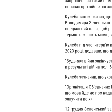
запрошена на такий самі
справах про військові зл
Кулеба також сказав, що
Володимира Зеленського 
спеціальний план, щоб ра
термін. ніж шість місяці
Кулеба під час інтерв’ю 
2023 році, додавши, що 
“Будь-яка війна закінчує
в результаті дій на полі 
Кулеба зазначив, що укра
“Організація Об’єднаних
що мова йде не про надан
залучити всіх».
12 грудня Зеленський за