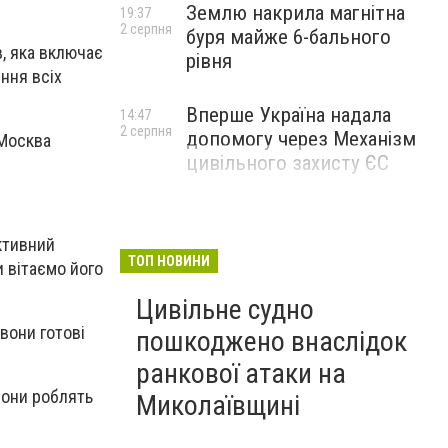
Землю накрила магнітна
19:37
2 серпня
буря майже 6-бального
в, яка включає
рівня
ення всіх
Вперше Україна надала
14:47
2 серпня
допомогу через Механізм
 Москва
цивільного захисту ЄС
ктивний
ТОП НОВИНИ
и вітаємо його
Цивільне судно
вони готові
пошкоджено внаслідок
ранкової атаки на
вони роблять
Миколаївщині