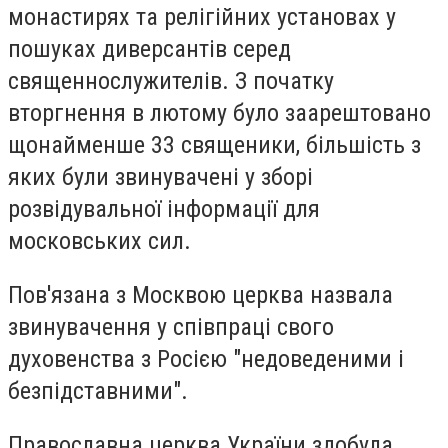
монастирях та релігійних установах у
пошуках диверсантів серед
священнослужителів. З початку
вторгнення в лютому було заарештовано
щонайменше 33 священики, більшість з
яких були звинувачені у зборі
розвідувальної інформації для
московських сил.
Пов'язана з Москвою церква назвала
звинувачення у співпраці свого
духовенства з Росією "недоведеними і
безпідставними".
Православна церква України здобула