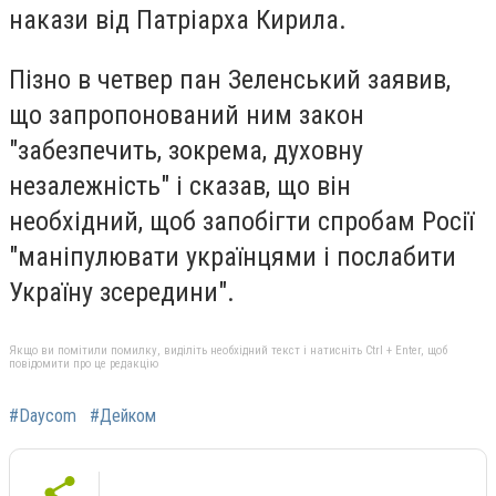
накази від Патріарха Кирила.
Пізно в четвер пан Зеленський заявив,
що запропонований ним закон
"забезпечить, зокрема, духовну
незалежність" і сказав, що він
необхідний, щоб запобігти спробам Росії
"маніпулювати українцями і послабити
Україну зсередини".
Якщо ви помітили помилку, виділіть необхідний текст і натисніть Ctrl + Enter, щоб
повідомити про це редакцію
#Daycom
#Дейком