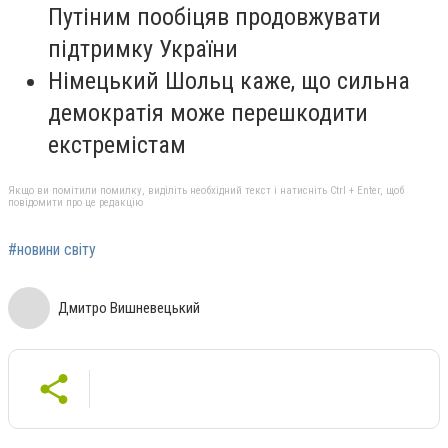
Путіним пообіцяв продовжувати
підтримку України
Німецький Шольц каже, що сильна
демократія може перешкодити
екстремістам
Якщо ви помітили помилку, виділіть необхідний текст і натисніть Ctrl + Enter, щоб
повідомити про це редакцію
#новини світу
Дмитро Вишневецький