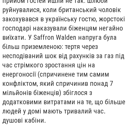
прийом гостей йшли не так: шлюби
руйнувалися, коли британський чоловік
закохувався в українську гостю, жорстокі
господарі наказували біженцям негайно
виїхати. У Saffron Walden напруга була
більш приземленою: тертя через
несподіваний шок від рахунків за газ під
час стрімкого зростання цін на
енергоносії (спричинене тим самим
конфліктом, який спричинив понад 7
мільйонів біженців) збіглося з
додатковими витратами на те, що більше
людей у ​​домі мають тривалий час.
душові кабіни.