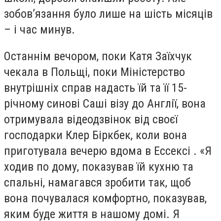
зобов’язання було лише на шість місяців
– і час минув.
Останнім вечором, поки Катя Заїхчук
чекала в Польщі, поки Міністерство
внутрішніх справ надасть їй та її 15-
річному синові Саші візу до Англії, вона
отримувала відеодзвінок від своєї
господарки Клер Біркбек, коли вона
приготувала вечерю вдома в Ессексі . «Я
ходив по дому, показував їй кухню та
спальні, намагався зробити так, щоб
вона почувалася комфортно, показував,
яким буде життя в нашому домі. Я