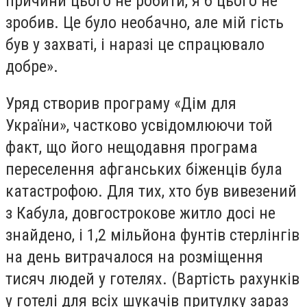
причини цього не робити, я б цього не
зробив. Це було необачно, але мій гість
був у захваті, і наразі це спрацювало
добре».
Уряд створив програму «Дім для
України», частково усвідомлюючи той
факт, що його нещодавня програма
переселення афганських біженців була
катастрофою. Для тих, хто був вивезений
з Кабула, довгострокове житло досі не
знайдено, і 1,2 мільйона фунтів стерлінгів
на день витрачалося на розміщення
тисяч людей у ​​готелях. (Вартість рахунків
у готелі для всіх шукачів притулку зараз