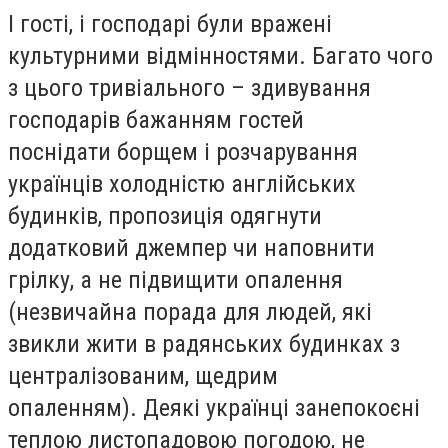
І гості, і господарі були вражені
культурними відмінностями. Багато чого
з цього тривіального – здивування
господарів бажанням гостей
поснідати борщем і розчарування
українців холодністю англійських
будинків, пропозиція одягнути
додатковий джемпер чи наповнити
грілку, а не підвищити опалення
(незвичайна порада для людей, які
звикли жити в радянських будинках з
централізованим, щедрим
опаленням). Деякі українці занепокоєні
теплою листопадовою погодою, не