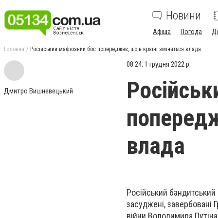
Новини
Афіша
Погода
Д
Головна
Російський мафіозний бос попереджає, що в країні зміниться влада
08:24, 1 грудня 2022 р.
Російськ
Дмитро Вишневецький
попередж
влада
Російський бандитський 
засуджені, завербовані 
війни Володимира Путіна 