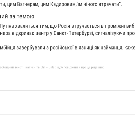
ати, цим Вагнерам, цим Кадировим, їм нічого втрачати”.
ний за темою:
Путіна хвалиться тим, що Росія втручається в проміжні ви
гнера відкриває центр у Санкт-Петербурзі, сигналізуючи п
амбійця завербували з російської в'язниці як найманця, каж
бхідний текст і натисніть Ctrl + Enter, щоб повідомити про це редакцію