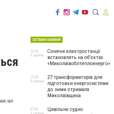
ОСТАННІ НОВИНИ
Сонячні електростанції
22:25
5 серпня
встановлять на об'єктах
ться
«Миколаївоблтеплоенерго»
27 трансформаторів для
15:23
5 серпня
підготовки енергосистеми
до зими отримала
Миколаївщина
вши, що
Цивільне судно
07:20
5 серпня