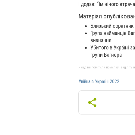
І додав: “Їм нічого втрач
Матеріал опублікова
Близький соратник 
Група найманців Ва
визнання
Убитого в Україні з
групи Вагнера
Якщо ви помітили помилку, виділіть нео
#війна в Україні 2022