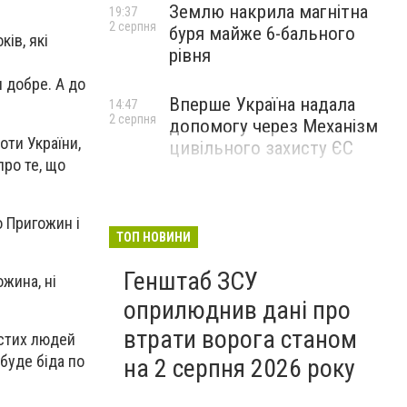
Землю накрила магнітна
19:37
2 серпня
буря майже 6-бального
ків, які
рівня
я добре. А до
Вперше Україна надала
14:47
2 серпня
допомогу через Механізм
оти України,
цивільного захисту ЄС
про те, що
о Пригожин і
ТОП НОВИНИ
Генштаб ЗСУ
жина, ні
оприлюднив дані про
втрати ворога станом
остих людей
буде біда по
на 2 серпня 2026 року