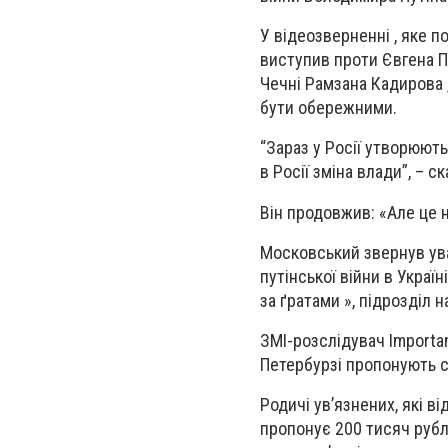
У відеозверненні , яке 
виступив проти Євгена Пр
Чечні Рамзана Кадирова ,
бути обережними.
“Зараз у Росії утворюють
в Росії зміна влади”, – с
Він продовжив: «Але це н
Московський звернув ува
путінської війни в Украї
за ґратами », підрозділ 
ЗМІ-розслідувач Importa
Петербурзі пропонують св
Родичі ув’язнених, які в
пропонує 200 тисяч рублі