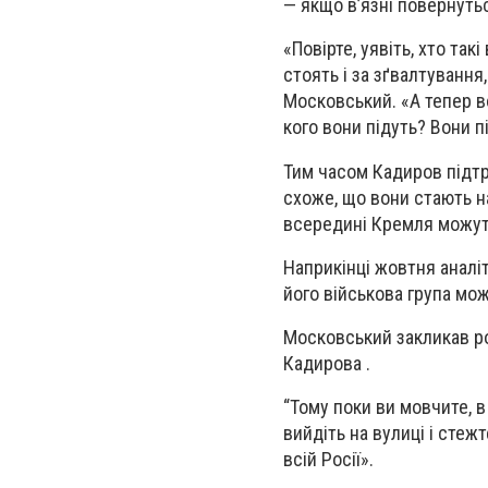
— якщо в’язні повернуть
«Повірте, уявіть, хто такі
стоять і за зґвалтування,
Московський. «А тепер во
кого вони підуть? Вони п
Тим часом Кадиров підтри
схоже, що вони стають на
всередині Кремля можут
Наприкінці жовтня аналі
його військова група мож
Московський закликав ро
Кадирова .
“Тому поки ви мовчите, в
вийдіть на вулиці і сте
всій Росії».