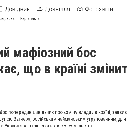
Довідник
Дозвілля
Фотозвіти
овідкова
Карта міста
ий мафіозний бос
ає, що в країні зміни
бос попередив цивільних про «зміну влади» в країні, заяви
Групою Вагнера, російським найманським угрупованням, для
в Україні зрештою сіють хаос у суспільстві.