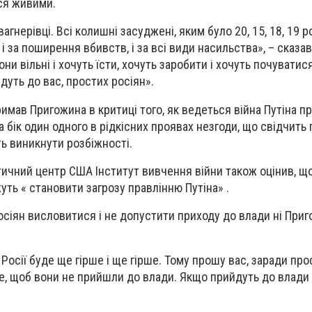
ся живими.
 вагнерівці. Всі колишні засуджені, яким було 20, 15, 18, 19 ро
 і за поширення вбивств, і за всі види насильства», – сказав
ни вільні і хочуть їсти, хочуть заробити і хочуть почуватис
ідуть до вас, простих росіян».
мав Пригожина в критиці того, як ведеться війна Путіна пр
 бік один одного в рідкісних проявах незгоди, що свідчить 
ь виникнути розбіжності.
тичний центр США Інститут вивчення війни також оцінив, щ
уть « становити загрозу правлінню Путіна» .
сіян висловитися і не допустити приходу до влади ні Приго
 Росії буде ще гірше і ще гірше. Тому прошу вас, заради пр
жте, щоб вони не прийшли до влади. Якщо прийдуть до влади 