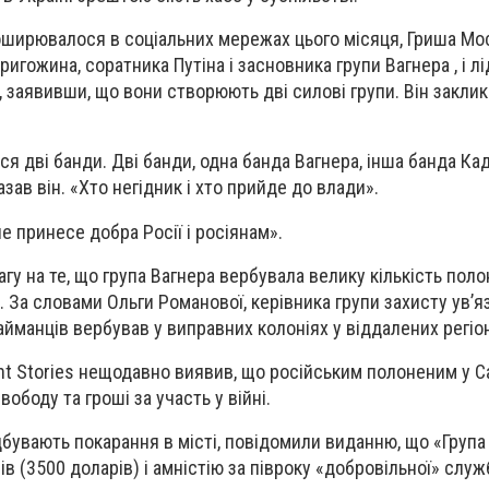
поширювалося в соціальних мережах цього місяця, Гриша М
игожина, соратника Путіна і засновника групи Вагнера , і л
 заявивши, що вони створюють дві силові групи. Він заклик
ся дві банди. Дві банди, одна банда Вагнера, інша банда Ка
казав він. «Хто негідник і хто прийде до влади».
е принесе добра Росії і росіянам».
гу на те, що група Вагнера вербувала велику кількість пол
ні. За словами Ольги Романової, керівника групи захисту ув’
найманців вербував у виправних колоніях у віддалених регіона
nt Stories нещодавно виявив, що російським полоненим у С
ободу та гроші за участь у війні.
ідбувають покарання в місті, повідомили виданню, що «Група
в (3500 доларів) і амністію за півроку «добровільної» служ