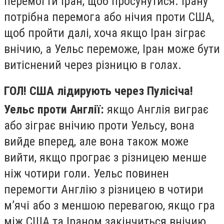
перемогти Іран, щоб просунутися. Ірану
потрібна перемога або нічия проти США,
щоб пройти далі, хоча якщо Іран зіграє
внічию, а Уельс переможе, Іран може бути
витіснений через різницю в голах.
ГОЛ! США лідирують через Пулісіча!
Уельс проти Англії:
якщо Англія виграє
або зіграє внічию проти Уельсу, вона
вийде вперед, але вона також може
вийти, якщо програє з різницею менше
ніж чотири голи. Уельс повинен
перемогти Англію з різницею в чотири
м’ячі або з меншою перевагою, якщо гра
між США та Іраном закінчиться внічию.