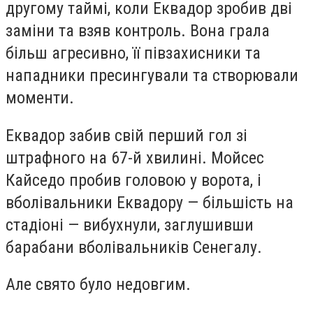
другому таймі, коли Еквадор зробив дві
заміни та взяв контроль. Вона грала
більш агресивно, її півзахисники та
нападники пресингували та створювали
моменти.
Еквадор забив свій перший гол зі
штрафного на 67-й хвилині. Мойсес
Кайседо пробив головою у ворота, і
вболівальники Еквадору — більшість на
стадіоні — вибухнули, заглушивши
барабани вболівальників Сенегалу.
Але свято було недовгим.