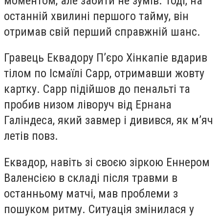
моментом, але забити не зумів. Тоді, на
останній хвилині першого тайму, він
отримав свій перший справжній шанс.
Гравець Еквадору П’єро Хінкапіе вдарив
тілом по Ісмаїлі Сарр, отримавши жовту
картку. Сарр підійшов до пенальті та
пробив низом ліворуч від Ернана
Галіндеса, який завмер і дивився, як м’яч
летів повз.
Еквадор, навіть зі своєю зіркою Еннером
Валенсією в складі після травми в
останньому матчі, мав проблеми з
пошуком ритму. Ситуація змінилася у