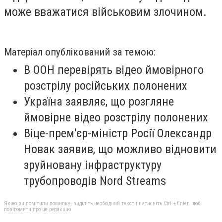
може вважатися військовим злочином.
Матеріал опублікований за темою:
В ООН перевірять відео ймовірного
розстрілу російських полонених
Україна заявляє, що розгляне
ймовірне відео розстрілу полонених
Віце-прем'єр-міністр Росії Олександр
Новак заявив, що можливо відновити
зруйновану інфраструктуру
трубопроводів Nord Streams
Якщо ви помітили помилку, виділіть необхідний текст і натисніть Ctrl + Enter, щоб
повідомити про це редакцію