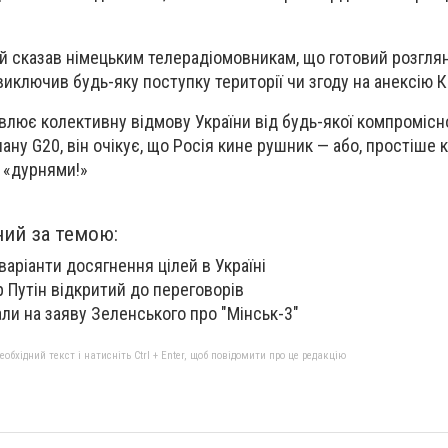
й сказав німецьким телерадіомовникам, що готовий розгля
виключив будь-яку поступку території чи згоду на анексію 
лює колективну відмову України від будь-якої компромісної 
ану G20, він очікує, що Росія кине рушник — або, простіше 
 «дурнями!»
ний за темою:
варіанти досягнення цілей в Україні
 Путін відкритий до переговорів
али на заяву Зеленського про "Мінськ-3"
бхідний текст і натисніть Ctrl + Enter, щоб повідомити про це редакцію