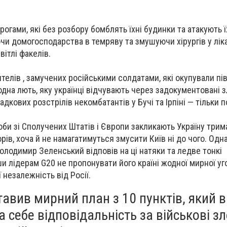
орогами, які без розбору бомблять їхні будинки та атакують 
чи домогосподарства в темряву та змушуючи хірургів у лік
вітлі факелів.
телів , замучених російськими солдатами, які окупували пі
одна лють, яку українці відчувають через задокументовані
адкових розстрілів некомбатантів у Бучі та Ірпіні — тільки
оби зі Сполучених Штатів і Європи закликають Україну трим
ів, хоча й не намагатимуться змусити Київ ні до чого. Одна
олодимир Зеленський відповів на ці натяки та ледве тонкі
и лідерам G20 не пропонувати його країні жодної мирної уго
ї незалежність від Росії.
тавив мирний план з 10 пунктів, який 
на себе відповідальність за військові з