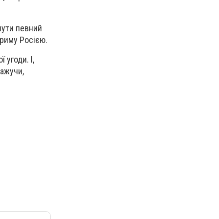
нути певний
Криму Росією.
угоди. І,
кажучи,