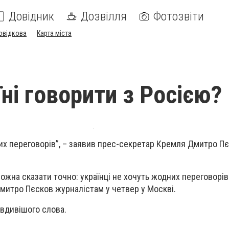
Довідник
Дозвілля
Фотозвіти
овідкова
Карта міста
ні говорити з Росією?
них переговорів”, – заявив прес-секретар Кремля Дмитро Пє
ожна сказати точно: українці не хочуть жодних переговорів
митро Пєсков журналістам у четвер у Москві.
равдивішого слова.