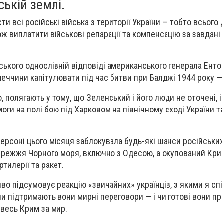
ській землі.
ти всі російські війська з території України — тобто всього
ож виплатити військові репарації та компенсацію за завдан
ського однослівній відповіді американського генерала Ент
меччини капітулювати під час битви при Балджі 1944 року — 
о, полягають у тому, що Зеленський і його люди не оточені, 
оги на полі бою під Харковом на північному сході України 
Херсоні цього місяця заблокувала будь-які шанси російських
бережжя Чорного моря, включно з Одесою, а окупований Кр
артилерії та ракет.
во підсумовує реакцію «звичайних» українців, з якими я сп
чи підтримають вони мирні переговори — і чи готові вони п
 весь Крим за мир.