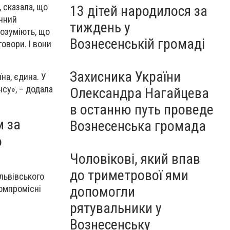
, сказала, що
13 дітей народилося за
ічний
тиждень у
розуміють, що
Вознесенській громаді
говори. І вони
Захисника України
на, єдина. У
нсу», – додала
Олександра Нагайцева
в останню путь проведе
м за
Вознесенська громада
о
Чоловікові, який впав
до триметрової ями
 львівського
компромісні
допомогли
рятувальники у
Вознесенську
і