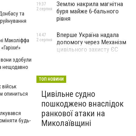
Землю накрила магнітна
19:37
2 серпня
буря майже 6-бального
 Донбасу та
рівня
і руйнування
Вперше Україна надала
14:47
оні Маколіффа
2 серпня
допомогу через Механізм
«Гаріхи!»
цивільного захисту ЄС
і вони здобули
та нещодавно
ТОП НОВИНИ
 військ
Цивільне судно
им опиниться
пошкоджено внаслідок
ранкової атаки на
ілкувався
роміняти будь-
Миколаївщині