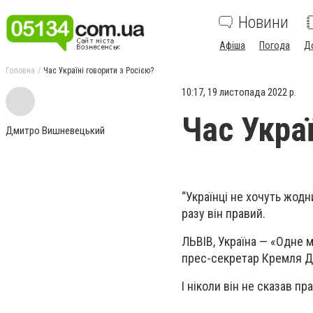
Новини
Афіша
Погода
Д
Головна
Час Україні говорити з Росією?
10:17, 19 листопада 2022 р.
Час Украї
Дмитро Вишневецький
“Українці не хочуть жод
разу він правий.
ЛЬВІВ, Україна — «Одне м
прес-секретар Кремля Д
І ніколи він не сказав п