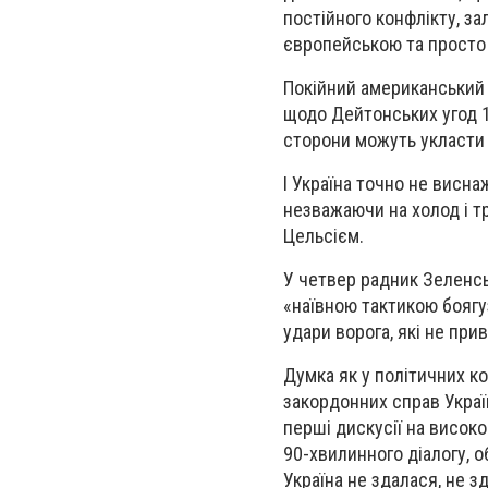
постійного конфлікту, з
європейською та просто
Покійний американський 
щодо Дейтонських угод 19
сторони можуть укласти 
І Україна точно не висна
незважаючи на холод і т
Цельсієм.
У четвер радник Зеленсь
«наївною тактикою боягу
удари ворога, які не при
Думка як у політичних ко
закордонних справ Украї
перші дискусії на високо
90-хвилинного діалогу, 
Україна не здалася, не з