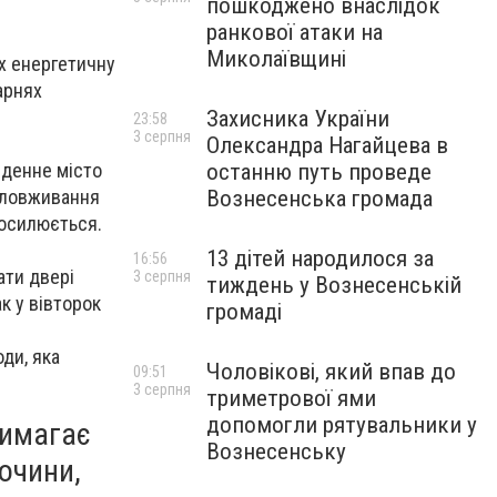
пошкоджено внаслідок
ранкової атаки на
Миколаївщині
їх енергетичну
арнях
Захисника України
23:58
3 серпня
Олександра Нагайцева в
останню путь проведе
вденне місто
Вознесенська громада
 зловживання
 посилюється.
13 дітей народилося за
16:56
ати двері
3 серпня
тиждень у Вознесенській
к у вівторок
громаді
ди, яка
Чоловікові, який впав до
09:51
3 серпня
триметрової ями
допомогли рятувальники у
вимагає
Вознесенську
лочини,