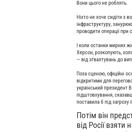
Вони цього не роблять.
Ніхто не хоче сидіти з в
інфраструктуру, занурюю
проводити операції при с
І коли останки мирних жи
Херсон, розкопують, хол
— від зґвалтувань до вип
Поза сценою, офіційні ос
відкритими для переговор
український президент В
підштовхування, сказавш
поставила б під загрозу ї
Потім він предс
від Росії взяти 