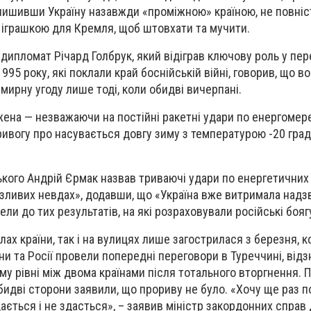
алишивши Україну назавжди «проміжною» країною, не повні
 іграшкою для Кремля, щоб штовхати та мучити.
дипломат Річард Голбрук, який відіграв ключову роль у пе
95 року, які поклали край боснійській війні, говорив, що в
мирну угоду лише тоді, коли обидві вичерпані.
жена — незважаючи на постійні ракетні удари по енергомере
ривогу про насувається довгу зиму з температурою -20 град
кого Андрій Єрмак назвав триваючі удари по енергетичних 
зливих невдах», додавши, що «Україна вже витримала надз
вели до тих результатів, на які розраховували російські бояг
лах країни, так і на вулицях лише загострилася з березня, к
ни та Росії провели попередні переговори в Туреччині, від
му рівні між двома країнами після тотального вторгнення. П
обидві сторони заявили, що прориву не було. «Хочу ще раз 
дається і не здасться», – заявив міністр закордонних спра