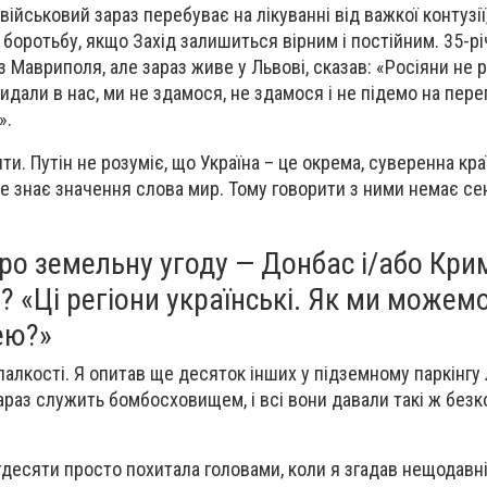
військовий зараз перебуває на лікуванні від важкої контузії
 боротьбу, якщо Захід залишиться вірним і постійним. 35-р
з Мавриполя, але зараз живе у Львові, сказав: «Росіяни не 
кидали в нас, ми не здамося, не здамося і не підемо на пере
».
и. Путін не розуміє, що Україна – це окрема, суверенна краї
 не знає значення слова мир. Тому говорити з ними немає се
про земельну угоду — Донбас і/або Кри
ь? «Ці регіони українські. Як ми можем
ею?»
палкості. Я опитав ще десяток інших у підземному паркінгу
зараз служить бомбосховищем, і всі вони давали такі ж без
ятдесяти просто похитала головами, коли я згадав нещодавн