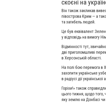
скоєні на україн
Він також закликав вивес
півострова Крим — а так
та загибель людей.
Це був еквівалент Зелен
у відповідь на вимогу Ні
Відмінності тут, звичайн
дві приголомшливі перем
в Херсонській області.
На полі бою перемога в 
захопити українське уз
в радіусі дії української 
Горіхи!» також справедли
цього тижня, щодо того, 
яку землю на Донбасі чи