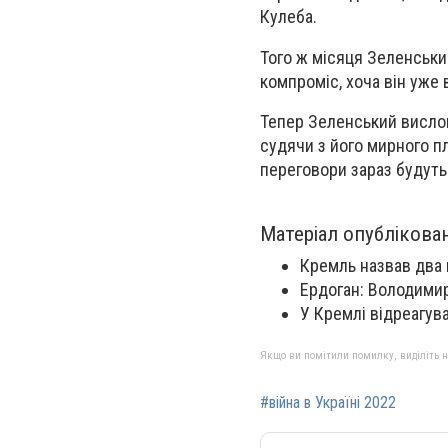
Кулеба.
Того ж місяця Зеленськи
компроміс, хоча він уже 
Тепер Зеленський вислов
судячи з його мирного пл
переговори зараз будуть
Матеріал опублікова
Кремль назвав два 
Ердоган: Володимир
У Кремлі відреагув
Якщо ви помітили помилку, виділіть нео
#війна в Україні 2022