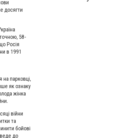
лови
же досягти
Україна
точною, 58-
 що Росія
їни в 1991
я на парковці,
ише як ознаку
олода жінка
йни.
ісяці війни
итки та
пинити бойові
зведе до