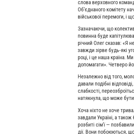
слова верховного команд
Об’єднаного комітету нач
військової перемоги, і 
Зазначаючи, що колективн
повинна буде капітулюва
річний Олег сказав: «Я не
завжди зірве будь-які уг
році, і це наша країна.
допомагати». Четверо йог
Незалежно від того, молоді
давали подібні відповіді
слабкості, переозброїтьс
натякнула, що може бути
Хоча ніхто не хоче тривал
завдали Україні, а також
розбиті сім’ї — позбавил
дії. Вони побоюються, що