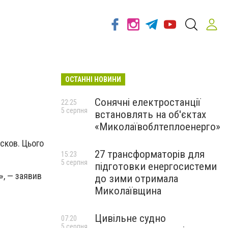
ОСТАННІ НОВИНИ
Сонячні електростанції
22:25
5 серпня
встановлять на об'єктах
«Миколаївоблтеплоенерго»
сков. Цього
27 трансформаторів для
15:23
5 серпня
підготовки енергосистеми
», — заявив
до зими отримала
Миколаївщина
Цивільне судно
07:20
5 серпня