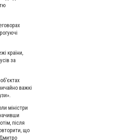
стю
реговорах
орогуючі
жі країни,
усів за
об’єктах
вичайно важкі
узи».
оли міністри
значивши
отім, після
повторити, що
в Дмитро