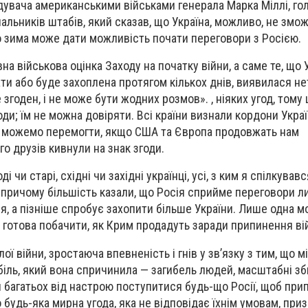
увача американськими військами генерала Марка Міллі, го
альників штабів, який сказав, що Україна, можливо, не змо
що зима може дати можливість почати переговори з Росією.
а військова оцінка Заходу на початку війни, а саме те, що 
ти або буде захоплена протягом кількох днів, виявилася не
 згоден, і не може бути жодних розмов». , ніяких угод, тому
оди; їм не можна довіряти. Всі країни визнали кордони Укра
 Ми можемо перемогти, якщо США та Європа продовжать нам
о друзів кивнули на знак згоди.
 чи старі, східні чи західні українці, усі, з ким я спілкувавс
, причому більшість казали, що Росія сприйме переговори л
я, а пізніше спробує захопити більше України. Лише одна м
 готова побачити, як Крим продадуть заради припинення ві
ої війни, зростаюча впевненість і гнів у зв’язку з тим, що м
 біль, який вона спричинила — загибель людей, масштабні зб
и багатьох від настрою поступитися будь-що Росії, щоб при
 будь-яка мирна угода, яка не відповідає їхнім умовам, при