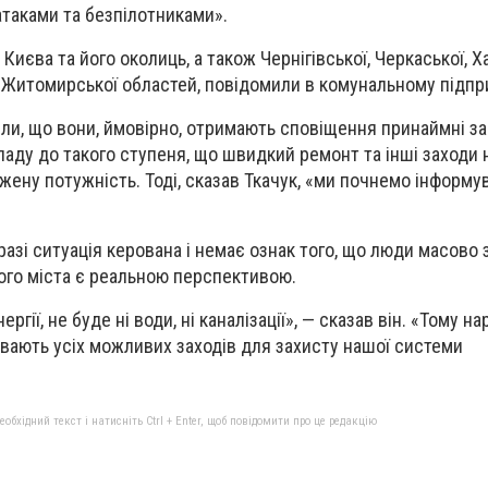
таками та безпілотниками».
иєва та його околиць, а також Чернігівської, Черкаської, Ха
а Житомирської областей, повідомили в комунальному підпр
или, що вони, ймовірно, отримають сповіщення принаймні за
ладу до такого ступеня, що швидкий ремонт та інші заходи
жену потужність. Тоді, сказав Ткачук, «ми почнемо інформу
аразі ситуація керована і немає ознак того, що люди масово
ого міста є реальною перспективою.
гії, не буде ні води, ні каналізації», — сказав він. «Тому нар
ивають усіх можливих заходів для захисту нашої системи
бхідний текст і натисніть Ctrl + Enter, щоб повідомити про це редакцію