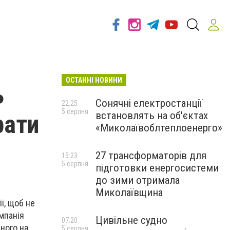
ОСТАННІ НОВИНИ
ь
Сонячні електростанції
22:25
5 серпня
встановлять на об'єктах
рати
«Миколаївоблтеплоенерго»
27 трансформаторів для
15:23
5 серпня
підготовки енергосистеми
до зими отримала
Миколаївщина
ї, щоб не
мпанія
Цивільне судно
07:20
еного на
5 серпня