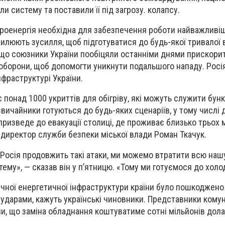
и систему та поставили її під загрозу. колапсу.
роенергія необхідна для забезпечення роботи найважливі
силюють зусилля, щоб підготуватися до будь-якої тривалої 
якщо союзники України пообіцяли останніми днями прискори
оборони, щоб допомогти уникнути подальшого нападу. Росі
нфраструктурі України.
є понад 1000 укриттів для обігріву, які можуть служити бун
вичайники готуються до будь-яких сценаріїв, у тому числі 
призведе до евакуації столиці, де проживає близько трьох 
ю директор служби безпеки міської влади Роман Ткачук.
Росія продовжить такі атаки, ми можемо втратити всю наш
ему», — сказав він у п’ятницю. «Тому ми готуємося до холо
ичної енергетичної інфраструктури країни було пошкоджено
ударами, кажуть українські чиновники. Представники кому
, що заміна обладнання коштуватиме сотні мільйонів доларі