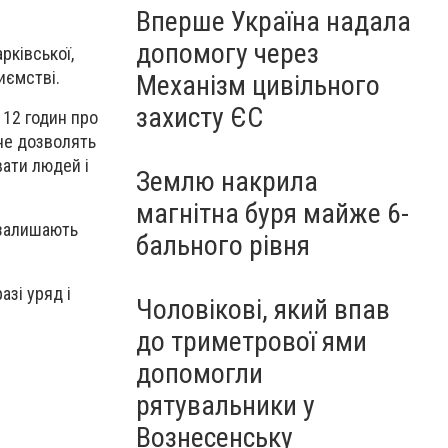
Вперше Україна надала
допомогу через
рківської,
иємстві.
Механізм цивільного
захисту ЄС
 12 годин про
 не дозволять
вати людей і
Землю накрила
магнітна буря майже 6-
 залишають
бального рівня
азі уряд і
Чоловікові, який впав
до триметрової ями
допомогли
рятувальники у
Вознесенську