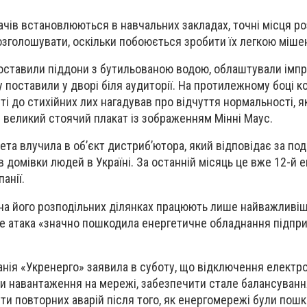
івачів встановлюються в навчальних закладах, точні місця 
озголошувати, оскільки побоюється зробити їх легкою міше
 поставили піддони з бутильованою водою, облаштували імпр
 поставили у дворі біля аудиторії. На протилежному боці к
ті до стихійних лих нагадував про відчуття нормальності, 
великий стоячий плакат із зображенням Мінні Маус.
ета влучила в об’єкт дистриб’ютора, який відповідає за по
в домівки людей в Україні. За останній місяць це вже 12-й 
анії.
на його розподільних ділянках працюють лише найважливіші
е атака «значно пошкодила енергетичне обладнання підпр
нія «Укренерго» заявила в суботу, що відключення електро
и навантаження на мережі, забезпечити стале балансуванн
ти повторних аварій після того, як енергомережі були пош