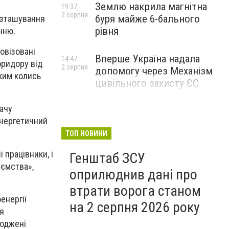
Землю накрила магнітна
19:37
2 серпня
буря майже 6-бального
розташування
рівня
нню.
овізовані
Вперше Україна надала
14:47
оридору від
2 серпня
допомогу через Механізм
яким колись
цивільного захисту ЄС
дачу
енергетичний
ТОП НОВИНИ
 працівники, і
Генштаб ЗСУ
иємства»,
оприлюднив дані про
втрати ворога станом
енергії
на 2 серпня 2026 року
я
коджені