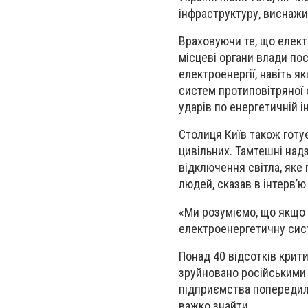
інфраструктуру, виснажил
Враховуючи те, що елект
місцеві органи влади по
електроенергії, навіть 
систем протиповітряної 
ударів по енергетичній і
Столиця Київ також готу
цивільних. Тамтешні надз
відключення світла, яке 
людей, сказав в інтерв’
«Ми розуміємо, що якщо 
електроенергетичну сист
Понад 40 відсотків крит
зруйновано російськими 
підприємства попередили
важко знайти.