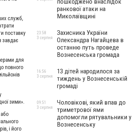
пошкоджено внаслідок
ранкової атаки на
Миколаївщині
ших служб,
втрати
Захисника України
ти поставку
23:58
3 серпня
Олександра Нагайцева в
я завдає
останню путь проведе
Вознесенська громада
керами для
до повного
13 дітей народилося за
16:56
мільйонів
3 серпня
тиждень у Вознесенській
громаді
у
дної зими».
Чоловікові, який впав до
09:51
3 серпня
триметрової ями
 або
допомогли рятувальники у
нального
Вознесенську
в, і його