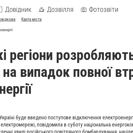
Довідник
Дозвілля
Фотозвіти
овідкова
Карта міста
роенергії
кі регіони розробляют
й на випадок повної вт
нергії
 Україні буде введено поступове відключення електроенергі
 електромережі, повідомила в суботу національна енергоко
исленні хвилі російського повітряного бомбардування, націл