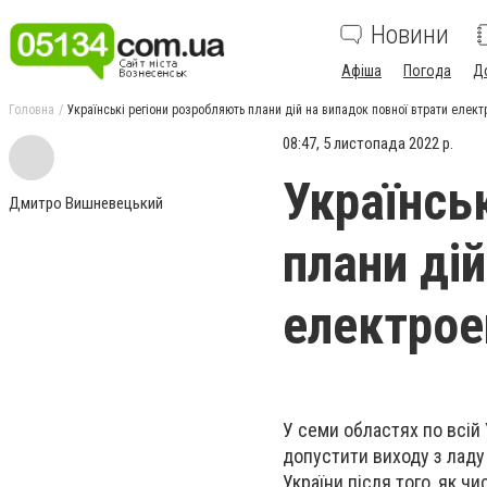
Новини
Афіша
Погода
Д
Головна
Українські регіони розробляють плани дій на випадок повної втрати елект
08:47, 5 листопада 2022 р.
Українсь
Дмитро Вишневецький
плани ді
електрое
У семи областях по всій
допустити виходу з ладу
України після того, як ч