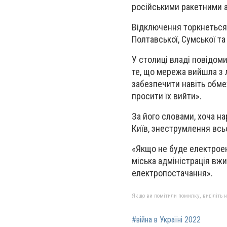
російськими ракетними а
Відключення торкнеться К
Полтавської, Сумської т
У столиці владі повідом
те, що мережа вийшла з 
забезпечити навіть обме
просити їх вийти».
За його словами, хоча н
Київ, знеструмлення всь
«Якщо не буде електроенер
міська адміністрація вж
електропостачання».
Якщо ви помітили помилку, виділіть нео
#війна в Україні 2022