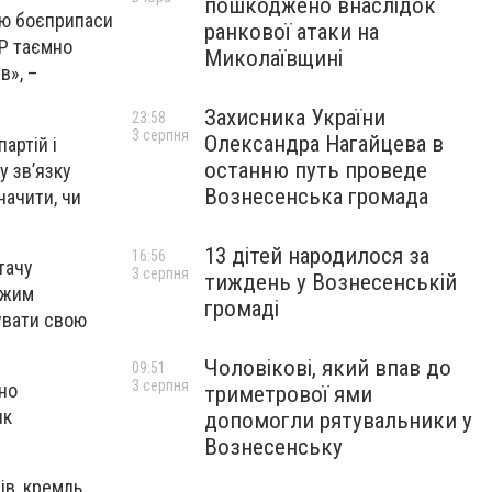
пошкоджено внаслідок
ію боєприпаси
ранкової атаки на
ДР таємно
Миколаївщині
в», –
Захисника України
23:58
3 серпня
Олександра Нагайцева в
артій і
останню путь проведе
у зв’язку
Вознесенська громада
начити, чи
13 дітей народилося за
16:56
тачу
3 серпня
тиждень у Вознесенській
ежим
громаді
мувати свою
Чоловікові, який впав до
09:51
3 серпня
чно
триметрової ями
ик
допомогли рятувальники у
Вознесенську
ів, кремль