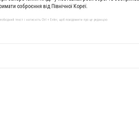
имати озброєння від Північної Кореї.
бхідний текст і натисніть Ctrl + Enter, щоб повідомити про це редакцію