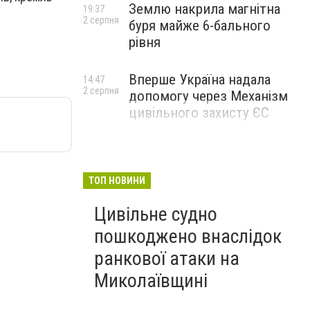
Землю накрила магнітна
19:37
2 серпня
буря майже 6-бального
рівня
Вперше Україна надала
14:47
2 серпня
допомогу через Механізм
цивільного захисту ЄС
ТОП НОВИНИ
Цивільне судно
пошкоджено внаслідок
ранкової атаки на
Миколаївщині