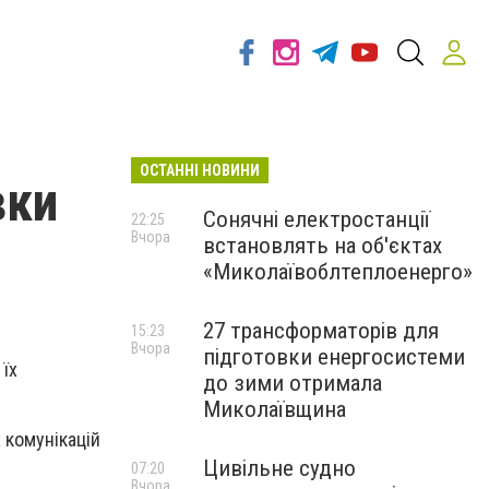
ОСТАННІ НОВИНИ
вки
Сонячні електростанції
22:25
Вчора
встановлять на об'єктах
«Миколаївоблтеплоенерго»
27 трансформаторів для
15:23
Вчора
підготовки енергосистеми
 їх
до зими отримала
Миколаївщина
 комунікацій
Цивільне судно
07:20
Вчора