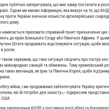
Корея публічно заперечувала, що має намір постачати в рос
раїні. Однак ми маємо інформацію, яка вказує на те, що КН
ну проти України значною кількістю артилерійських снаряді
лого дому.
н намагається приховати справжній пункт призначення цих п
яють до країн Близького Сходу або Північної Африки. У цьом
олучені Штати продовжать відстежувати ситуацію, щоби виз
 в росію.
 також зауважив, що така ситуація свідчить про гостру нес
вах міжнародних санкцій та обмежень. Тому кремлівський р
а таких вигнанців, як Іран та Північна Корея, щоби підтри
раїни.
ребігу війни, і ми продовжимо забезпечувати Україну крити
пеки, які їй потрібні для захисту»,- підкреслив представн
а США.
при заперечення КНДР у поставках росії зброї та боєприпас