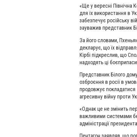
«Ще у вересні Північна 
для їх використання в Ук
забезпечує російську вій
зауважив представник Бі
За його словами, Пхенья
декларує, що їх відправл
Кірбі підкреслив, що Сп
надходять ці боєприпаси
Представник Білого дому
озброєння в росії в умо
продовжує покладатися н
агресивну війну проти Ук
«Однак це не змінить пе
важливими системами без
адміністрації президент
Пентагон заявляв, що по