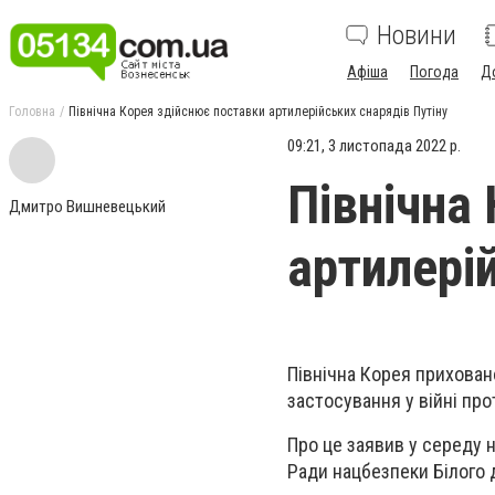
Новини
Афіша
Погода
Д
Головна
Північна Корея здійснює поставки артилерійських снарядів Путіну
09:21, 3 листопада 2022 р.
Північна
Дмитро Вишневецький
артилері
Північна Корея приховано
застосування у війні про
Про це заявив у середу 
Ради нацбезпеки Білого 