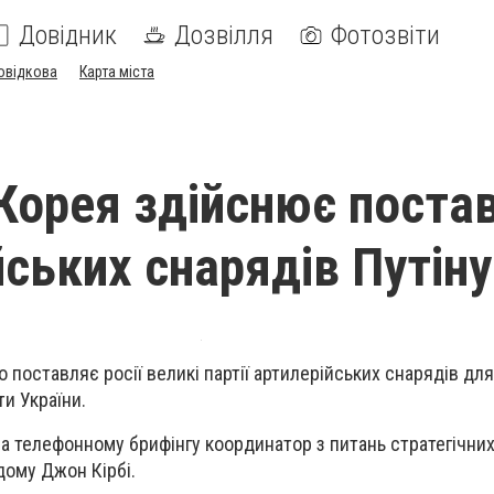
Довідник
Дозвілля
Фотозвіти
овідкова
Карта міста
 Корея здійснює поста
йських снарядів Путіну
 поставляє росії великі партії артилерійських снарядів для
ти України.
на телефонному брифінгу координатор з питань стратегічних
дому Джон Кірбі.