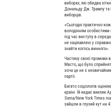
виборах, які обидва зітк
Дональду Дж. Трампу та
виборців.
«Сьогодні практично кож
володінням особистими 
під час виступу в середн
не зацікавлені у справжн
знайти когось винного».
Частину своєї промови 
Масто, що було сприйнято
хоча це не є незвичайни
партії.
Багато соціологів оціню
країні. Їй кидає виклик 
Siena/New York Times по
зайшли в глухий кут на 4