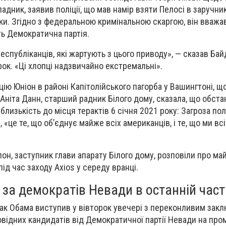
падник, заявив поліції, що мав намір взяти Пелосі в заручник
чки. Згідно з федеральною кримінальною скаргою, він вважав
ить Демократична партія.
еспубліканців, які жартують з цього приводу», — сказав Бай
рок. «Ці хлопці надзвичайно екстремальні».
цію Юніон в районі Капітолійського пагорба у Вашингтоні, щ
 Аніта Данн, старший радник Білого дому, сказала, що обста
близькість до місця терактів 6 січня 2021 року: Загроза по
, «це те, що об’єднує майже всіх американців, і те, що ми вс
он, заступник глави апарату Білого дому, розповіли про ма
д час заходу Axios у середу вранці.
за демократів Невади в останній част
ак Обама виступив у вівторок увечері з переконливим зак
відних кандидатів від Демократичної партії Невади на про