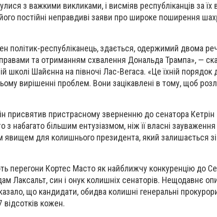
нулися з важкими викликами, і висміяв республіканців за їх 
 його постійні неправдиві заяви про широке поширення ша
ен політик-республіканець, здається, одержимий двома ре
правами та отриманням схвалення Дональда Трампа», — ск
ій школі Шайєнна на півночі Лас-Вегаса. «Це їхній порядок
ьому вирішенні проблем. Вони зацікавлені в тому, щоб розл
він присвятив пристрасному зверненню до сенатора Кетрін
 з набагато більшим ентузіазмом, ніж її власні зауваження 
м явищем для колишнього президента, який залишається зі
ють перегони Кортес Масто як найближчу конкуренцію до Се
Адам Лаксальт, син і онук колишніх сенаторів. Нещодавнє о
казало, що кандидати, обидва колишні генеральні прокурор
7 відсотків кожен.