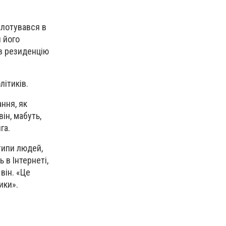
алотувався в
и його
в резиденцію
літиків.
ання, як
ін, мабуть,
га.
типи людей,
ь в Інтернеті,
він. «Це
ики».