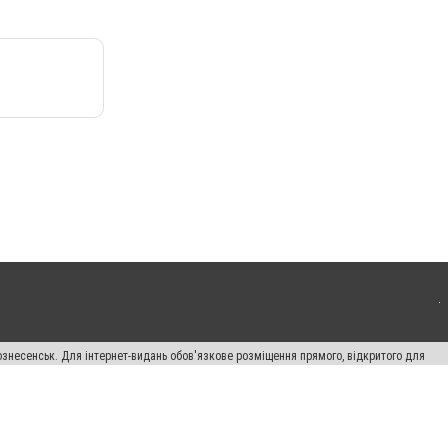
ознесенськ. Для інтернет-видань обов'язкове розміщення прямого, відкритого для
лама" публікуються на правах реклами.