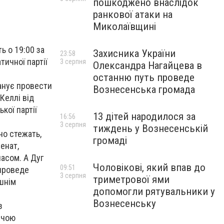
пошкоджено внаслідок
ранкової атаки на
Миколаївщині
ь о 19:00 за
Захисника України
23:58
тичної партії
3 серпня
Олександра Нагайцева в
останню путь проведе
ланує провести
Вознесенська громада
Келлі від
кої партії
13 дітей народилося за
16:56
3 серпня
тиждень у Вознесенській
но стежать,
громаді
енат,
часом. А Дуг
Чоловікові, який впав до
09:51
 проведе
3 серпня
триметрової ями
ишнім
допомогли рятувальники у
Вознесенську
з
рчою