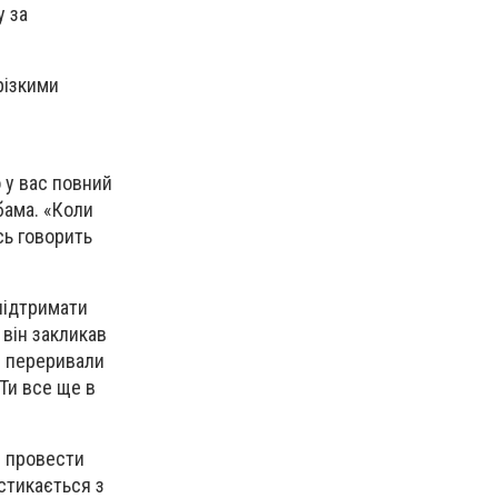
у за
різкими
о у вас повний
Обама. «Коли
сь говорить
підтримати
 він закликав
і переривали
 Ти все ще в
б провести
стикається з