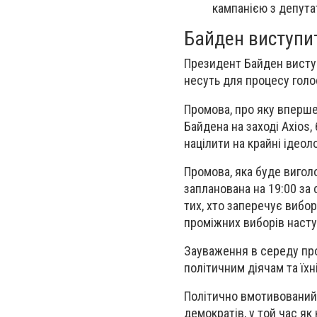
кампанією з депута
Байден виступит
Президент Байден виступ
несуть для процесу голо
Промова, про яку вперше
Байдена на заході Axios, 
націлити на крайні ідеоло
Промова, яка буде виголо
запланована на 19:00 за
тих, хто заперечує вибор
проміжних виборів насту
Зауваження в середу пр
політичним діячам та їхн
Політично вмотивований н
демократів, у той час я