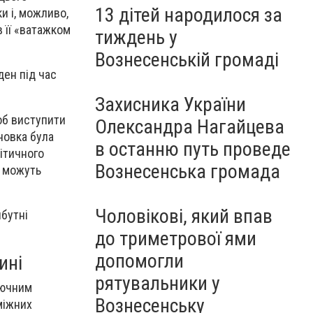
13 дітей народилося за
и і, можливо,
 її «ватажком
тиждень у
Вознесенській громаді
ден під час
Захисника України
об виступити
Олександра Нагайцева
новка була
в останню путь проведе
літичного
Вознесенська громада
і можуть
Чоловікові, який впав
йбутні
до триметрової ями
допомогли
ині
рятувальники у
лючним
Вознесенську
міжних