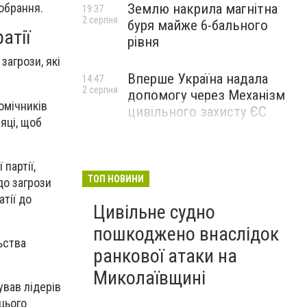
Землю накрила магнітна
обрання.
19:37
2 серпня
буря майже 6-бального
атії
рівня
загрози, які
Вперше Україна надала
14:47
2 серпня
допомогу через Механізм
омічників
цивільного захисту ЄС
сяці, щоб
партії,
ТОП НОВИНИ
до загрози
тії до
Цивільне судно
пошкоджено внаслідок
ьства
ранкової атаки на
Миколаївщині
ував лідерів
цього