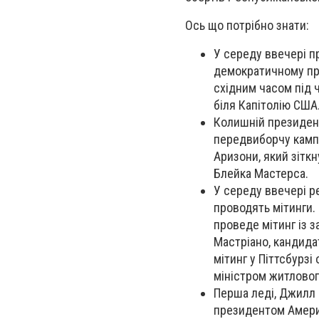
Ось що потрібно знати:
У середу ввечері п
демократичному проц
східним часом під 
біля Капітолію США
Колишній президент
передвиборчу кампа
Аризони, який зітк
Блейка Мастерса.
У середу ввечері ре
проводять мітинги. 
проведе мітинг із з
Мастріано, кандидат
мітинг у Піттсбурз
міністром житловог
Перша леді, Джилл Б
президентом Америк