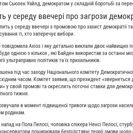
том Сьюзен Уайлд, демократом у складній боротьбі за пере
ь у середу ввечері про загрози демокр
ить у середу ввечері з промовою про захист демократії та 
сування ті, хто заперечує вибори.
 повідомила Axios і яку детально виклали двоє найвищих п
буде однією з кількох , які Байден використав за останні мі
гії ультраправих політиків та їх прихильників.
шена під час заходу Національного комітету Демократичної 
 східним часом. Комітет заявив, що президент «звернеться 
и» у своїй промові та окреслить поточні ставки для демокра
пного тижня.
озвучали в момент підвищеної тривоги щодо загрози насил
ім родинам.
апад на Пола Пелосі, чоловіка спікера Ненсі Пелосі, стурб
к консерватори поширювали безпідставні теорії змови щодо 