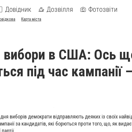
Довідник
Дозвілля
Фотозвіти
овідкова
Карта міста
 вибори в США: Ось щ
ься під час кампанії 
дня виборів демократи відправляють деяких із своїх найв
мпанії за кандидатів, які борються проти того, що, як вида
партії.