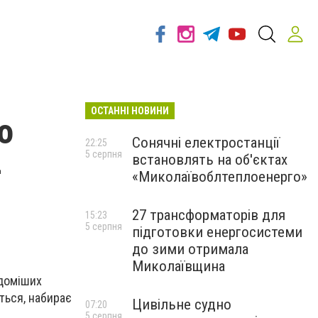
ОСТАННІ НОВИНИ
о
Сонячні електростанції
22:25
5 серпня
встановлять на об'єктах
–
«Миколаївоблтеплоенерго»
27 трансформаторів для
15:23
5 серпня
підготовки енергосистеми
до зими отримала
Миколаївщина
ідоміших
ється, набирає
Цивільне судно
07:20
5 серпня