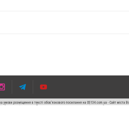
а умови розміщення в тексті обов'язкового посилання на 05134.com.ua - Сайт міста В
сті або в якості джерела. Порушення виняткових прав переслідується Законом.
ський спецпроєкт", "Політичні новини", "Пресреліз", "PR", "Офіційно", "Політична рек