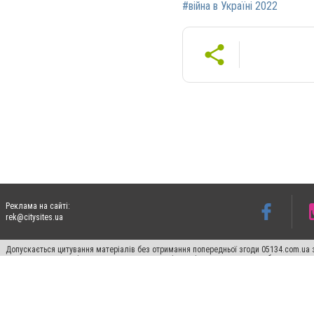
#війна в Україні 2022
Реклама на сайті:
rek@citysites.ua
Допускається цитування матеріалів без отримання попередньої згоди 05134.com.ua з
пошукових систем гіперпосилання на цитовані статті не нижче другого абзацу в тек
Матеріали з плашками "Новини компаній", "Промо", "Партнерський матеріал", "Партнер