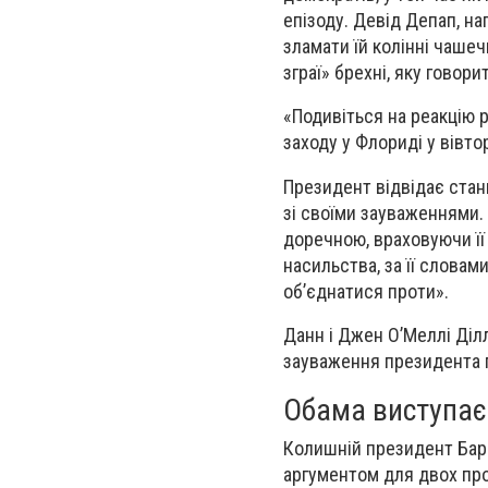
епізоду. Девід Депап, на
зламати їй колінні чаше
зграї» брехні, яку говор
«Подивіться на реакцію р
заходу у Флориді у вівто
Президент відвідає стан
зі своїми зауваженнями.
доречною, враховуючи її 
насильства, за її словами
об’єднатися проти».
Данн і Джен О’Меллі Ділл
зауваження президента пі
Обама виступає 
Колишній президент Бар
аргументом для двох про