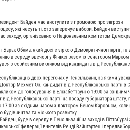
резидент Байден має виступити з промовою про загрози
есу, які несуть ті, хто заперечує вибори. Байден виступит
час заходу, організованого Національним комітетом Демокра
.
 Барак Обама, який досі є зіркою Демократичної партії , п
нію в середу ввечері у Фініксі разом із сенатором Марком 
нувся з серйозним викликом від кандидата від Республікансь
спубліканці в двох перегонах у Пенсільванії, за якими уваж
Доктор Мехмет Оз, кандидат від Республіканської партії в С
акликом до голосування в Елізабеттауні о 19:00 за східним 
 від Республіканської партії на посаду губернатора штату,
і о 17:00 за східним часом з доктором Беном Карсоном, кол
о будівництва та міського розвитку.
айден, буде в середу в Пенсільванії на заході в Піттсбурзі 
анської федерації вчителів Ренді Вайнгартен і передвибо