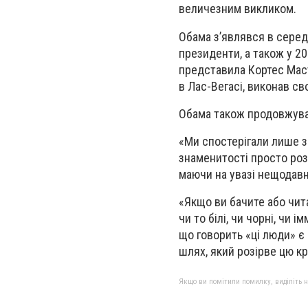
величезним викликом.
Обама з’являвся в середн
президенти, а також у 20
представила Кортес Мас
в Лас-Вегасі, виконав сво
Обама також продовжував
«Ми спостерігали лише за 
знаменитості просто розм
маючи на увазі нещодавні
«Якщо ви бачите або чит
чи то білі, чи чорні, чи і
що говорить «ці люди» є
шлях, який розірве цю кр
Якщо ви помітили помилку, виділіть нео