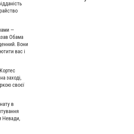
відданість
храйство
чами —
азав Обама
 денний. Вони
ютити вас і
 Кортес
на заході,
ркою своєї
нату в
питування
и Невади,