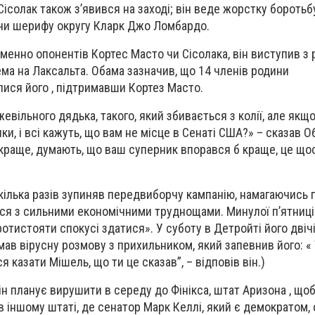
ісолак також з’явився на заході; він веде жорстку боротьб
чи шерифу округу Кларк Джо Ломбардо.
менно опонентів Кортес Масто чи Сісолака, він виступив з 
ема на Лаксальта. Обама зазначив, що 14 членів родини
лися його , підтримавши Кортез Масто.
вільного дядька, такого, який збивається з колії, але якщ
яки, і всі кажуть, що вам не місце в Сенаті США?» – сказав 
йкраще, думають, що ваш суперник впорався б краще, це що
ілька разів зупиняв передвиборчу кампанію, намагаючись 
ься з сильними економічними труднощами. Минулої п’ятниці
отистояти спокусі здатися». У суботу в Детройті його двіч
 мав вірусну розмову з прихильником, який запевнив його: «
я казати Мішель, що ти це сказав”, – відповів він.)
ін планує вирушити в середу до Фінікса, штат Аризона , що
 іншому штаті, де сенатор Марк Келлі, який є демократом, 