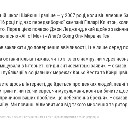
ій школі Шайєнн і раніше — у 2007 році, коли він вперше б
16 році під час передвиборчої кампанії Гілларі Клінтон, кол
то. Перед цією появою Джон Ледженд, який щойно закінчи
ю пісню «All of Me» і «What’s Going On» Марвіна Гея.
 закликати до повернення ввічливості, і не лише серед по
останні кілька тижнів, чи то зі злого наміру, чи через незн
іщували в Інтернеті огидні антисемітські заяви», — сказав в
 публікації в соціальних мережах Каньє Веста та Кайрі Ірвін
аєте щось в Інтернеті, де йдеться про деяких людей, певні 
ммігранти, чи геї, чи євреї, чи мусульмани, коли ви бачите щос
 причиною ваших проблем, це небезпечна брехня», – сказав 
аїну. Ми повинні відмовитися від такого мислення та ритор
бхідний текст і натисніть Ctrl + Enter, щоб повідомити про це редакцію