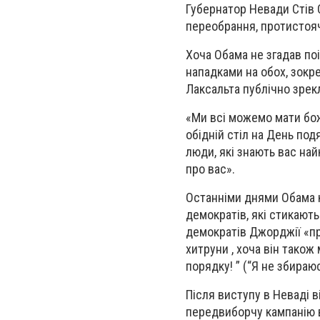
Губернатор Невади Стів С
переобрання, протистоя
Хоча Обама не згадав поі
нападками на обох, зокр
Лаксальта публічно зрек
«Ми всі можемо мати боже
обідній стіл на День под
люди, які знають вас на
про вас».
Останніми днями Обама к
демократів, які стикают
демократів Джорджії «пр
хитруни , хоча він також
порядку! ” (“Я не збираюс
Після виступу в Неваді в
передвиборчу кампанію в