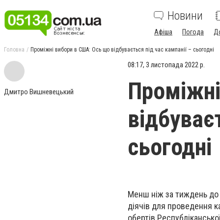
Новини
Афіша
Погода
Д
Головна
Проміжні вибори в США: Ось що відбувається під час кампанії – сьогодні
08:17, 3 листопада 2022 р.
Проміжні
Дмитро Вишневецький
відбуваєт
сьогодні
Менш ніж за тиждень до 
діячів для проведення ка
обертів Республіканської 