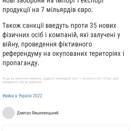
нові заборони на імпорт і експорт
продукції на 7 мільярдів євро.
Також санкції введуть проти 35 нових
фізичних осіб і компаній, які залучені у
війну, проведення фіктивного
референдуму на окупованих територіях і
пропаганду.
Якщо ви помітили помилку, виділіть необхідний текст і натисніть Ctrl + Enter, щоб
повідомити про це редакцію
#війна в Україні 2022
Дмитро Вишневецький