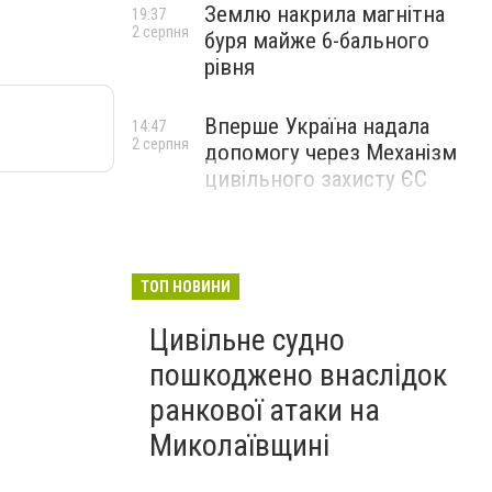
Землю накрила магнітна
19:37
2 серпня
буря майже 6-бального
рівня
Вперше Україна надала
14:47
2 серпня
допомогу через Механізм
цивільного захисту ЄС
ТОП НОВИНИ
Цивільне судно
пошкоджено внаслідок
ранкової атаки на
Миколаївщині