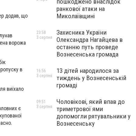
пошкоджено внаслідок
ранкової атаки на
Миколаївщині
ер додав, що
Захисника України
23:58
олунав
3 серпня
Олександра Нагайцева в
щена ворожа
останню путь проведе
Вознесенська громада
бік
пропуску в
13 дітей народилося за
16:56
3 серпня
тиждень у Вознесенській
громаді
ля виїхало
Чоловікові, який впав до
09:51
3 серпня
оловних є
триметрової ями
окупованої
допомогли рятувальники у
часно.
Вознесенську