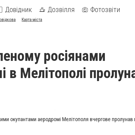
Довідник
Дозвілля
Фотозвіти
овідкова
Карта міста
леному росіянами
і в Мелітополі пролун
кими окупантами аеродромі Мелітополя вчергове пролунав