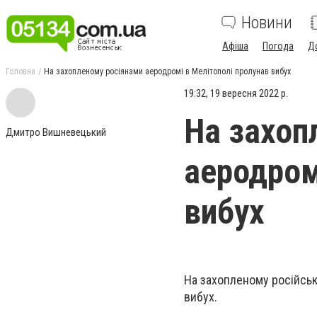
Новини
Афіша
Погода
Д
Головна
На захопленому росіянами аеродромі в Мелітополі пролунав вибух
19:32, 19 вересня 2022 р.
На захоп
Дмитро Вишневецький
аеродром
вибух
На захопленому російсь
вибух.