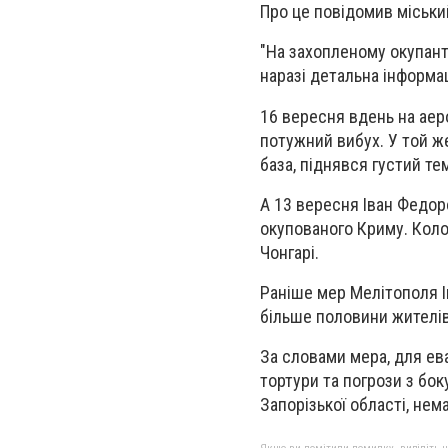
Про це повідомив міськи
"На захопленому окупант
наразі детальна інформа
16 вересня вдень на аер
потужний вибух. У той ж
база, піднявся густий те
А 13 вересня Іван Федоро
окупованого Криму. Колон
Чонгарі.
Раніше мер Мелітополя І
більше половини жителів
За словами мера, для ева
тортури та погрози з боку
Запорізької області, не