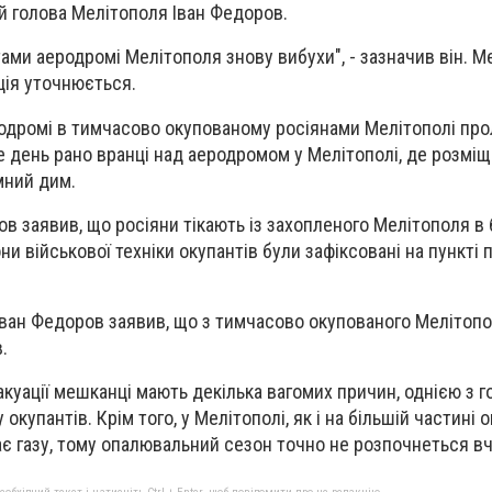
й голова Мелітополя Іван Федоров.
ами аеродромі Мелітополя знову вибухи", - зазначив він. М
ція уточнюється.
одромі в тимчасово окупованому росіянами Мелітополі пр
е день рано вранці над аеродромом у Мелітополі, де розмі
мний дим.
в заявив, що росіяни тікають із захопленого Мелітополя в 
и військової техніки окупантів були зафіксовані на пункті 
ван Федоров заявив, що з тимчасово окупованого Мелітопо
.
куації мешканці мають декілька вагомих причин, однією з г
 окупантів. Крім того, у Мелітополі, як і на більшій частині 
має газу, тому опалювальний сезон точно не розпочнеться в