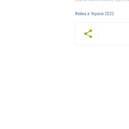
Якщо ви помітили помилку, виділіть нео
#війна в Україні 2022