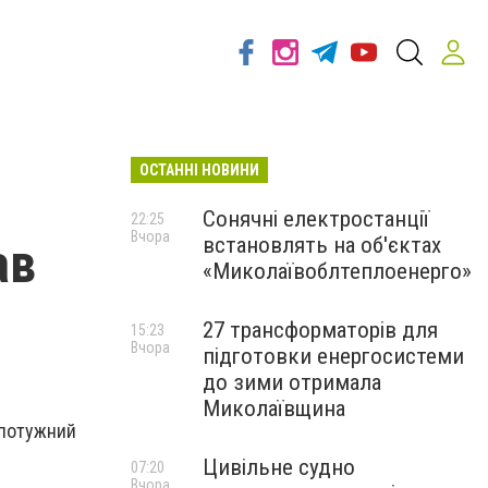
ОСТАННІ НОВИНИ
Сонячні електростанції
22:25
Вчора
встановлять на об'єктах
ав
«Миколаївоблтеплоенерго»
27 трансформаторів для
15:23
Вчора
підготовки енергосистеми
до зими отримала
Миколаївщина
 потужний
Цивільне судно
07:20
Вчора