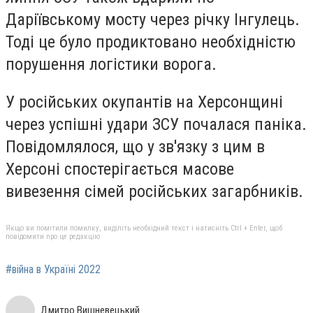
Даріївському мосту через річку Інгулець.
Тоді це було продиктовано необхідністю
порушення логістики ворога.
У російських окупантів на Херсонщині
через успішні удари ЗСУ почалася паніка.
Повідомлялося, що у зв'язку з цим в
Херсоні спостерігається масове
вивезення сімей російських загарбників.
Якщо ви помітили помилку, виділіть необхідний текст і натисніть Ctrl + Enter, щоб
повідомити про це редакцію
#війна в Україні 2022
Дмитро Вишневецький