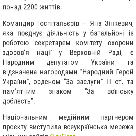
понад 2200 життів.
Командир Госпітальєрів – Яна Зінкевич,
яка поєднує діяльність у батальйоні із
роботою секретарем комітету охорони
здоров‘я нації у Верховній Раді, є
Народним депутатом України та
відзначена нагородами “Народний Герой
України”, орденом “За заслуги” III ст. та
памʼятним знаком “За воїнську
доблесть”.
Національним медійним партнером
проєкту виступила всеукраїнська мережа