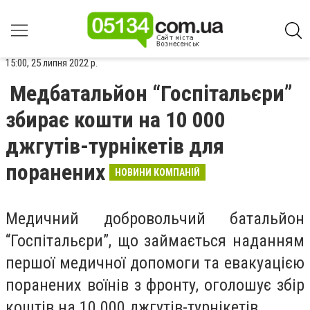
15:00, 25 липня 2022 р.
Медбатальйон “Госпітальєри”
збирає кошти на 10 000
джгутів-турнікетів для
поранених
НОВИНИ КОМПАНІЙ
Медичний добровольчий батальйон
“Госпітальєри”, що займається наданням
першої медичної допомоги та евакуацією
поранених воїнів з фронту, оголошує збір
коштів на 10 000 джгутів-турнікетів.