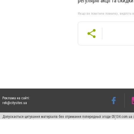
регулярні акції та скидк
Якщо ви помітили помилку, виділіть нео
Реклама на сайті:
rek@citysites.ua
Допускається цитування матеріалів без отримання попередньої згоди 05134.com.ua з
пошукових систем гіперпосилання на цитовані статті не нижче другого абзацу в тек
Матеріали з плашками "Новини компаній", "Промо", "Партнерський матеріал", "Партнер