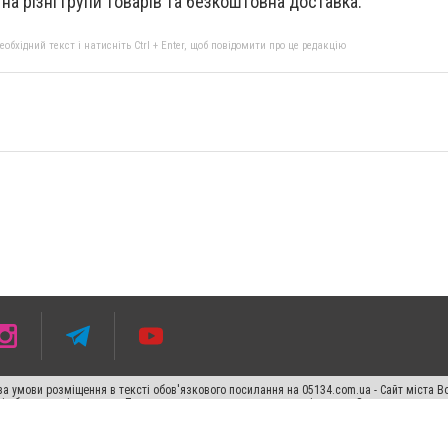
и на різні групи товарів та безкоштовна доставка.
бхідний текст і натисніть Ctrl + Enter, щоб повідомити про це редакцію
а умови розміщення в тексті обов'язкового посилання на 05134.com.ua - Сайт міста В
сті або в якості джерела. Порушення виняткових прав переслідується Законом.
ський спецпроєкт", "Політичні новини", "Пресреліз", "PR", "Офіційно", "Політична рек