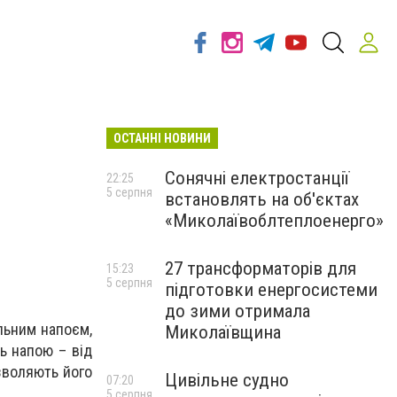
ОСТАННІ НОВИНИ
Сонячні електростанції
22:25
5 серпня
встановлять на об'єктах
«Миколаївоблтеплоенерго»
27 трансформаторів для
15:23
5 серпня
підготовки енергосистеми
до зими отримала
льним напоєм,
Миколаївщина
ь напою – від
озволяють його
Цивільне судно
07:20
5 серпня