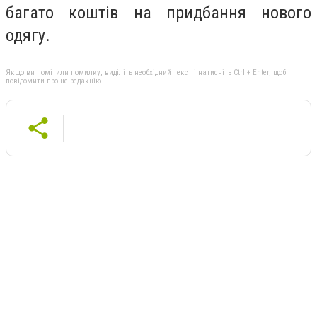
багато коштів на придбання нового
одягу.
Якщо ви помітили помилку, виділіть необхідний текст і натисніть Ctrl + Enter, щоб
повідомити про це редакцію