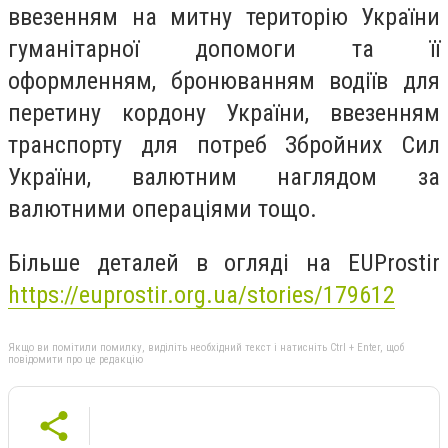
ввезенням на митну територію України
гуманітарної допомоги та її
оформленням, бронюванням водіїв для
перетину кордону України, ввезенням
транспорту для потреб Збройних Сил
України, валютним наглядом за
валютними операціями тощо.
Більше деталей в огляді на EUProstir
https://euprostir.org.ua/stories/179612
Якщо ви помітили помилку, виділіть необхідний текст і натисніть Ctrl + Enter, щоб
повідомити про це редакцію