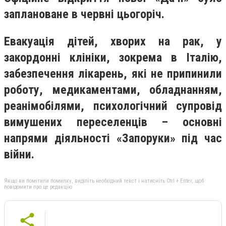
заплановане в червні цьогоріч.
Евакуація дітей, хворих на рак, у
закордонні клініки, зокрема в Італію,
забезпечення лікарень, які не припинили
роботу, медикаментами, обладнанням,
реанімобілями, психологічний супровід
вимушених переселенців – основні
напрями діяльності «Запоруки» під час
війни.
Якщо ви помітили помилку, виділіть необхідний текст і натисніть Ctrl + Enter, щоб
повідомити про це редакцію