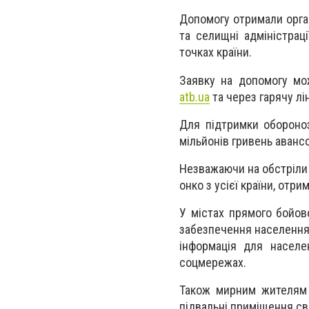
Допомогу отримали орган
та селищні адміністрац
точках країни.
Заявку на допомогу мож
atb.ua
та через гарячу лі
Для підтримки обороно
мільйонів гривень аванс
Незважаючи на обстріли т
онко з усієї країни, отри
У містах прямого бойов
забезпечення населення 
інформація для населе
соцмережах.
Також мирним жителям у
підвальні приміщення св