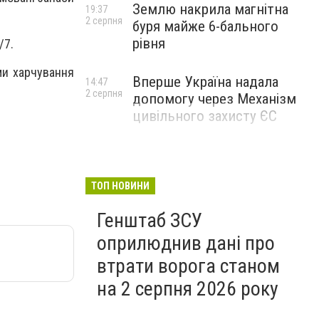
Землю накрила магнітна
19:37
2 серпня
буря майже 6-бального
рівня
/7.
ми харчування
Вперше Україна надала
14:47
2 серпня
допомогу через Механізм
цивільного захисту ЄС
ТОП НОВИНИ
Генштаб ЗСУ
оприлюднив дані про
втрати ворога станом
на 2 серпня 2026 року