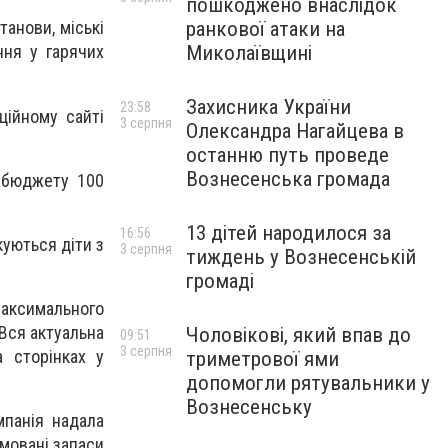
пошкоджено внаслідок
ранкової атаки на
танови, міські
Миколаївщині
ння у гарячих
Захисника України
23:58
ційному сайті
3 серпня
Олександра Нагайцева в
останню путь проведе
Вознесенська громада
жбюджету 100
13 дітей народилося за
16:56
куються діти з
3 серпня
тиждень у Вознесенській
громаді
максимального
Вся актуальна
Чоловікові, який впав до
09:51
3 серпня
 сторінках у
триметрової ями
допомогли рятувальники у
Вознесенську
мпанія надала
мовані запаси