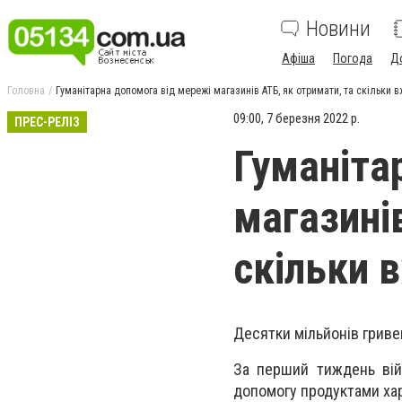
Новини
Афіша
Погода
Д
Головна
Гуманітарна допомога від мережі магазинів АТБ, як отримати, та скільки 
09:00, 7 березня 2022 р.
ПРЕС-РЕЛІЗ
Гуманіта
магазині
скільки 
Десятки мільйонів гриве
За перший тиждень війс
допомогу продуктами хар