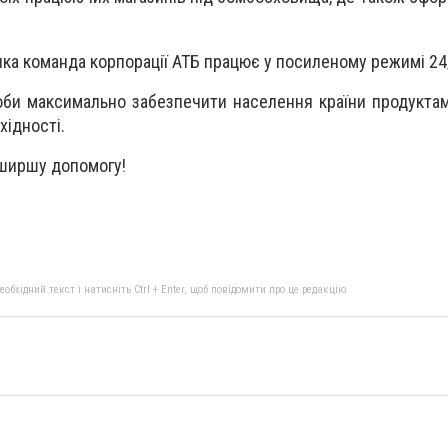
лика команда корпорації АТБ працює у посиленому режимі 24
би максимально забезпечити населення країни продукта
хідності.
йширшу допомогу!
бхідний текст і натисніть Ctrl + Enter, щоб повідомити про це редакцію