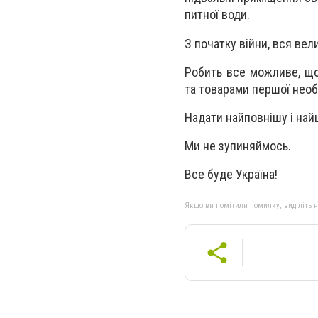
питної води.
З початку війни, вся ве
Робить все можливе, що
та товарами першої необ
Надати найповнішу і на
Ми не зупиняймось.
Все буде Україна!
Якщо ви помітили помилку, виділіть нео