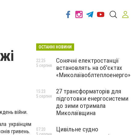
ОСТАННІ НОВИНИ
ежі
Сонячні електростанції
22:25
5 серпня
встановлять на об'єктах
«Миколаївоблтеплоенерго»
27 трансформаторів для
15:23
5 серпня
підготовки енергосистеми
до зими отримала
ждень війни.
Миколаївщина
ала українцям
Цивільне судно
07:20
онів гривень.
5 серпня