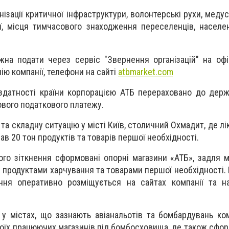
ізації критичної інфраструктури, волонтерські рухи, медус
ії, місця тимчасового знаходження переселенців, населе
на подати через сервіс "Звернення організацій" на офі
нію компанії, телефони на сайті
atbmarket.com
здатності країни корпорацією АТБ перераховано до дер
ового податкового платежу.
а складну ситуацію у місті Київ, столичний Охмадит, де лі
мав 20 тон продуктів та товарів першої необхідності.
ого зіткнення сформовані опорні магазини «АТБ», задля 
продуктами харчування та товарами першої необхідності. 
ння оперативно розміщується на сайтах компанії та на
 містах, що зазнають авіанальотів та бомбардувань ко
оїх працюючих магазинів під бомбосховища, де також сфор