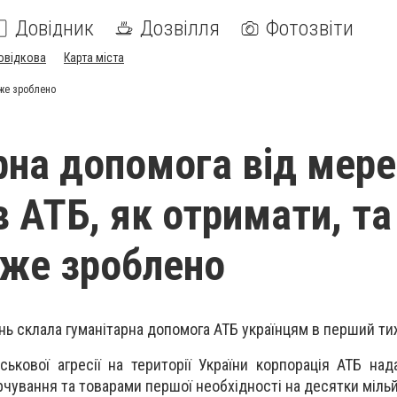
Довідник
Дозвілля
Фотозвіти
овідкова
Карта міста
вже зроблено
рна допомога від мер
в АТБ, як отримати, та
вже зроблено
нь склала гуманітарна допомога АТБ українцям в перший ти
ькової агресії на території України корпорація АТБ над
чування та товарами першої необхідності на десятки мільй