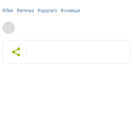
#Ліки
#аптечка
#здоров'я
#сховище