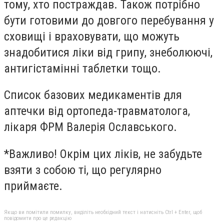
тому, хто постраждав. Також потрібно
бути готовими до довгого перебування у
сховищі і враховувати, що можуть
знадобитися ліки від грипу, знеболюючі,
антигістамінні таблетки тощо.
Список базових медикаментів для
аптечки від ортопеда-травматолога,
лікаря ФРМ Валерія Ославського.
*Важливо! Окрім цих ліків, не забудьте
взяти з собою ті, що регулярно
приймаєте.
Якщо ви помітили помилку, виділіть необхідний текст і натисніть Ctrl + Enter, щоб
повідомити про це редакцію