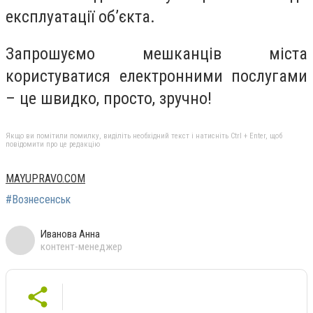
експлуатації об’єкта.
Запрошуємо мешканців міста
користуватися електронними послугами
– це швидко, просто, зручно!
Якщо ви помітили помилку, виділіть необхідний текст і натисніть Ctrl + Enter, щоб
повідомити про це редакцію
MAYUPRAVO.COM
#Вознесенськ
Иванова Анна
контент-менеджер