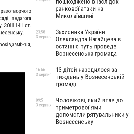
пошкоджено внаслідок
ранкової атаки на
образотворчого
Миколаївщині
саді педагога
ЗОШ І-ІІІ ст.
Захисника України
несенську.
23:58
3 серпня
Олександра Нагайцева в
років,заміжня,
останню путь проведе
Вознесенська громада
13 дітей народилося за
16:56
3 серпня
тиждень у Вознесенській
громаді
Чоловікові, який впав до
09:51
3 серпня
триметрової ями
допомогли рятувальники у
Вознесенську