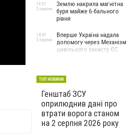
Землю накрила магнітна
19:37
2 серпня
буря майже 6-бального
рівня
Вперше Україна надала
14:47
2 серпня
допомогу через Механізм
цивільного захисту ЄС
ТОП НОВИНИ
Генштаб ЗСУ
оприлюднив дані про
втрати ворога станом
на 2 серпня 2026 року