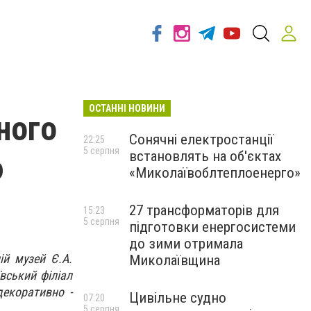
ОСТАННІ НОВИНИ
ного
Сонячні електростанції
22:25
5 серпня
встановлять на об'єктах
ю
«Миколаївоблтеплоенерго»
27 трансформаторів для
15:23
5 серпня
підготовки енергосистеми
до зими отримала
ій музей Є.А.
Миколаївщина
ївський філіал
декоративно -
Цивільне судно
07:20
5 серпня