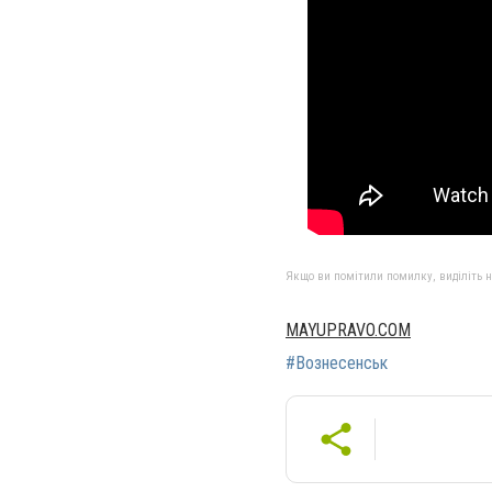
Якщо ви помітили помилку, виділіть нео
MAYUPRAVO.COM
#Вознесенськ