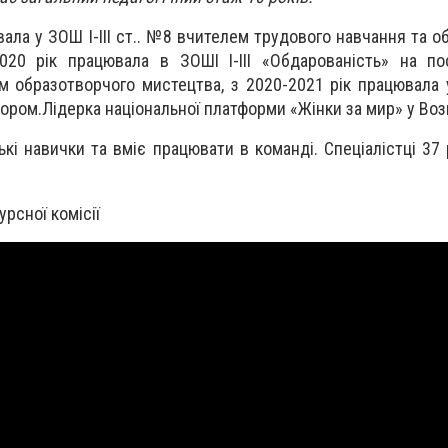
вала у ЗОШ І-ІІІ ст.. №8 вчителем трудового навчання та 
020 рік працювала в ЗОШІ І-ІІІ «Обдарованість» на по
м образотворчого мистецтва, з 2020-2021 рік працювала у 
ором.Лідерка національної платформи «Жінки за мир» у Воз
ькі навички та вміє працювати в команді. Спеціалістці 37 
рсної комісії