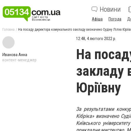
Новини
Афіша
Погода
Д
Головна
На посаду директора комунального закладу визначено Судіну Лілію Юріїв
12:48, 4 лютого 2022 р.
На посад
Иванова Анна
контент-менеджер
закладу 
Юріївну
За результатами конку
Кібріка» визначено Суді
Київського університет
прикладне мистецтво. Ма