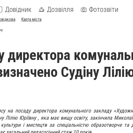
Довідник
Дозвілля
Фотозвіти
овідкова
Карта міста
ну
у директора комуналь
визначено Судіну Лілі
рсу на посаду директора комунального закладу «Художн
ну Лілію Юріївну , яка має вищу освіту, закінчила Микола
у культури і мистецтв за спеціальністю образотворче та 
є загальний педагогічний стаж 10 років.