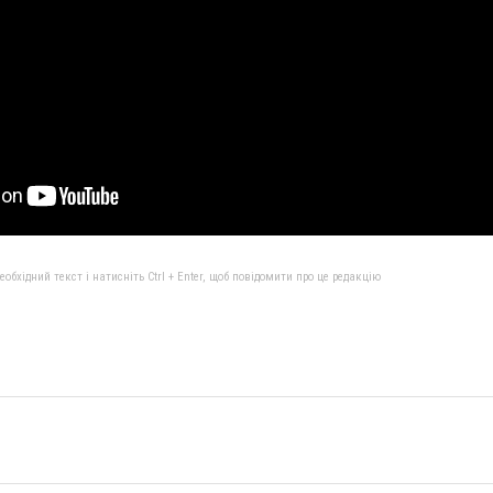
бхідний текст і натисніть Ctrl + Enter, щоб повідомити про це редакцію