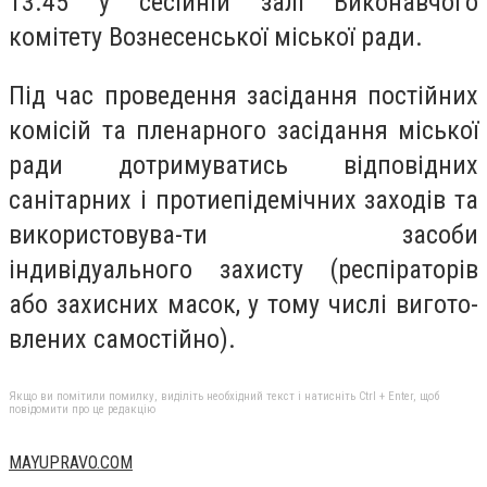
13.45 у сесійній залі Виконавчого
комітету Вознесенської міської ради.
Під час проведення засідання постійних
комісій та пленарного засідання міської
ради дотримуватись відповідних
санітарних і протиепідемічних заходів та
використовува-ти засоби
індивідуального захисту (респіраторів
або захисних масок, у тому числі вигото-
влених самостійно).
Якщо ви помітили помилку, виділіть необхідний текст і натисніть Ctrl + Enter, щоб
повідомити про це редакцію
MAYUPRAVO.COM