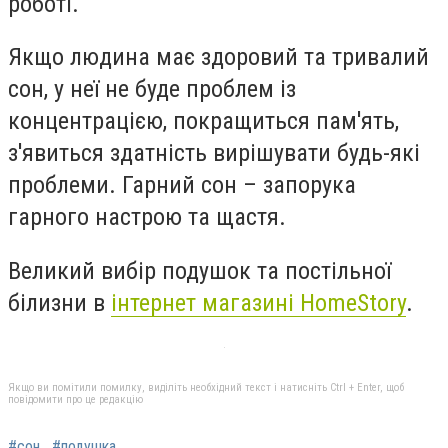
роботі.
Якщо людина має здоровий та тривалий
сон, у неї не буде проблем із
концентрацією, покращиться пам'ять,
з'явиться здатність вирішувати будь-які
проблеми. Гарний сон – запорука
гарного настрою та щастя.
Великий вибір подушок та постільної
білизни в
інтернет магазині HomeStory
.
Якщо ви помітили помилку, виділіть необхідний текст і натисніть Ctrl + Enter, щоб
повідомити про це редакцію
#сон
#подушка