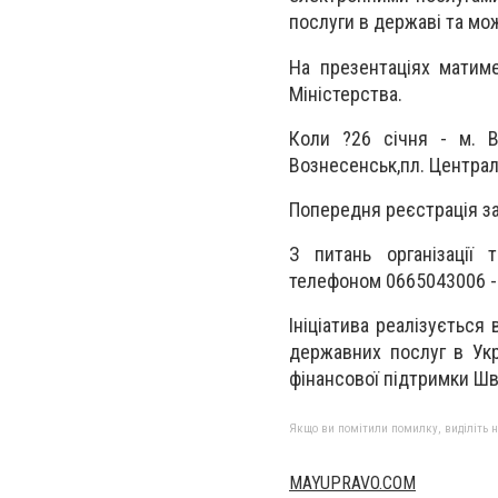
послуги в державі та мо
На презентаціях матим
Міністерства.
Коли ?26 січня - м. В
Вознесенськ,пл. Централ
Попередня реєстрація за
З питань організації 
телефоном 0665043006 - 
Ініціатива реалізується 
державних послуг в Укр
фінансової підтримки Шве
Якщо ви помітили помилку, виділіть нео
MAYUPRAVO.COM