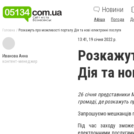
Новини
Афіша
Погода
Д
Головна
Розкажуть про можливості порталу Дія та нові електронні послуги
13:41, 19 січня 2022 р.
Розкажут
Иванова Анна
контент-менеджер
Дія та но
26 січня представники М
громаді, де розкажуть пр
Запрошуємо мешканців гр
Під час заходу зможе
електронними послугами