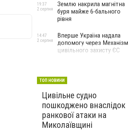
Землю накрила магнітна
19:37
2 серпня
буря майже 6-бального
рівня
Вперше Україна надала
14:47
2 серпня
допомогу через Механізм
цивільного захисту ЄС
ТОП НОВИНИ
Цивільне судно
пошкоджено внаслідок
ранкової атаки на
Миколаївщині