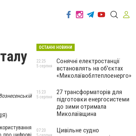
ОСТАННІ НОВИНИ
талу
Сонячні електростанції
22:25
5 серпня
встановлять на об'єктах
«Миколаївоблтеплоенерго»
27 трансформаторів для
15:23
Вознесенській
5 серпня
підготовки енергосистеми
до зими отримала
Миколаївщина
ДІЯ)
користування
Цивільне судно
07:20
ю про цифрові
5 серпня