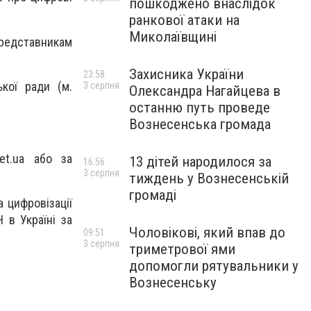
пошкоджено внаслідок
ранкової атаки на
Миколаївщині
представникам
Захисника України
23:58
кої ради (м.
3 серпня
Олександра Нагайцева в
останню путь проведе
Вознесенська громада
et.ua
або за
13 дітей народилося за
16:56
3 серпня
тиждень у Вознесенській
громаді
а цифровізації
 в Україні за
Чоловікові, який впав до
09:51
3 серпня
триметрової ями
допомогли рятувальники у
Вознесенську