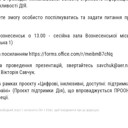
жливості ДІЯ.
ете змогу особисто поспілкуватись та задати питання 
ознесенськ о 13.00 - сесійна зала Вознесенської місь
ьна 1)
 посиланням https://forms.office.com/r/meibmB7cNq
та проведення презентацій, звертайтесь
savchuk@aer.n
Вікторія Савчук.
в рамках проєкту «Цифрові, інклюзивні, доступні: підтримк
аїні» (Проєкт підтримки Дія), що впроваджується ПРООН
ції.
бхідний текст і натисніть Ctrl + Enter, щоб повідомити про це редакцію