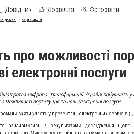
Довідник
Дозвілля
Фотозвіти
овідкова
Карта міста
ь про можливості пор
ві електронні послуги
іністерства цифрової трансформації України побувають у 
о можливості порталу Дія та нові електронні послуги.
омади взяти участь у презентації електронних сервісів ( 
те ознайомились з результатами дослідження щодо 
 в громадах Миколаївської області, отримаєте інформаці