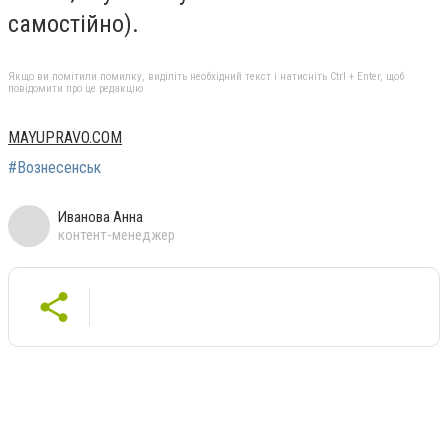
самостійно).
Якщо ви помітили помилку, виділіть необхідний текст і натисніть Ctrl + Enter, щоб
повідомити про це редакцію
MAYUPRAVO.COM
#Вознесенськ
Иванова Анна
контент-менеджер