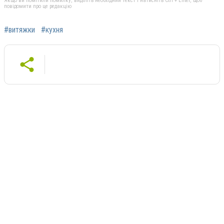
Якщо ви помітили помилку, виділіть необхідний текст і натисніть Ctrl + Enter, щоб
повідомити про це редакцію
#витяжки
#кухня