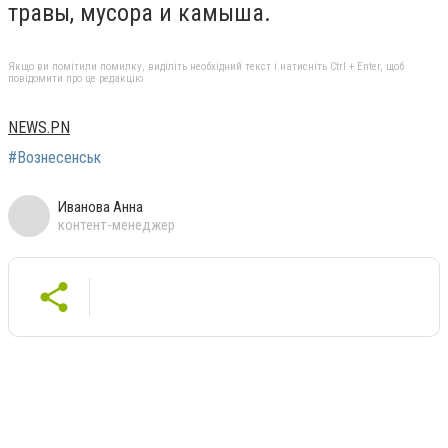
травы, мусора и камыша.
Якщо ви помітили помилку, виділіть необхідний текст і натисніть Ctrl + Enter, щоб
повідомити про це редакцію
NEWS.PN
#Вознесенськ
Иванова Анна
контент-менеджер