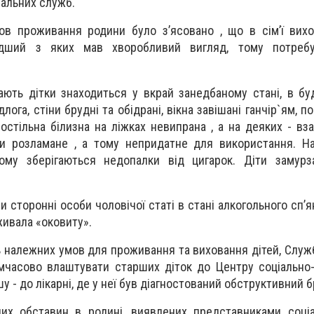
іальних служб.
ов проживання родини було з’ясовано , що в сім’ї вих
лодший з яких мав хворобливий вигляд, тому потребу
ють дітки знаходиться у вкрай занедбаному стані, в бу
длога, стіни брудні та обідрані, вікна завішані ганчір`ям, п
Постільна білизна на ліжках невипрана , а на деяких - вза
и розламане , а тому непридатне для використання. На
ому зберігаються недопалки від цигарок. Діти замурз
 сторонні особи чоловічої статі в стані алкогольного сп’я
живала «оковиту».
ь належних умов для проживання та виховання дітей, Служ
мчасово влаштувати старших діток до Центру соціально-
шу - до лікарні, де у неї був діагностований обструктивний б
них обставин в родині, виявлених представниками соці