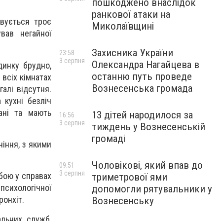
пошкоджено внаслідок
ранкової атаки на
овується троє
Миколаївщині
вав негайної
Захисника України
23:58
3 серпня
Олександра Нагайцева в
динку брудно,
останню путь проведе
о всіх кімнатах
Вознесенська громада
галі відсутня.
 кухні безліч
ані та мають
13 дітей народилося за
16:56
3 серпня
тиждень у Вознесенській
громаді
ніння, з якими
Чоловікові, який впав до
09:51
3 серпня
бою у справах
триметрової ями
психологічної
допомогли рятувальники у
ронхіт.
Вознесенську
альних служб,