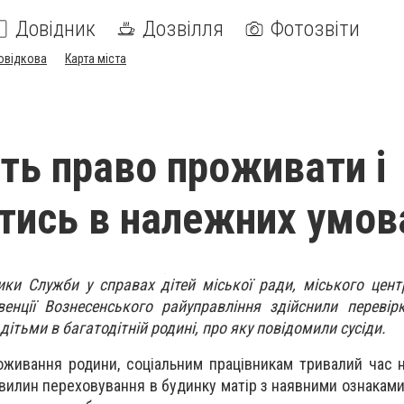
Довідник
Дозвілля
Фотозвіти
овідкова
Карта міста
ть право проживати і
тись в належних умов
ки Служби у справах дітей міської ради, міського цент
венції Вознесенського райуправління здійснили переві
ітьми в багатодітній родині, про яку повідомили сусіди.
живання родини, соціальним працівникам тривалий час н
хвилин переховування в будинку матір з наявними ознаками