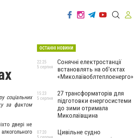
ОСТАННІ НОВИНИ
Сонячні електростанції
22:25
5 серпня
встановлять на об'єктах
ах
«Миколаївоблтеплоенерго»
27 трансформаторів для
15:23
ру соціальних
5 серпня
підготовки енергосистеми
рку за фактом
до зими отримала
Миколаївщина
іхто двері не
Цивільне судно
 алкогольного
07:20
5 серпня