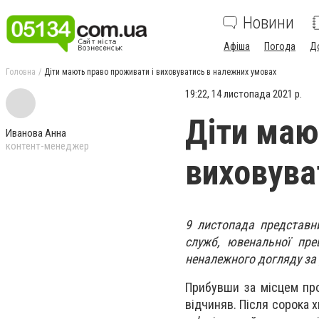
Новини
Афіша
Погода
Д
Головна
Діти мають право проживати і виховуватись в належних умовах
19:22, 14 листопада 2021 р.
Діти маю
Иванова Анна
контент-менеджер
виховува
9 листопада представни
служб, ювенальної пре
неналежного догляду за д
Прибувши за місцем про
відчиняв. Після сорока 