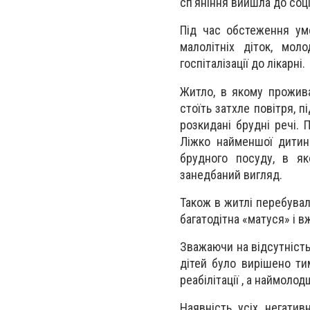
сп’яніння вийшла до соц
Під час обстеження ум
малолітніх діток, мо
госпіталізації до лікарні.
Житло, в якому прожива
стоїть затхле повітря, пі
розкидані брудні речі. 
Ліжко найменшої дитин
брудного посуду, в як
занедбаний вигляд.
Також в житлі перебували
багатодітна «матуся» і в
Зважаючи на відсутніст
дітей було вирішено ти
реабілітації , а наймолод
Наявність усіх негатив