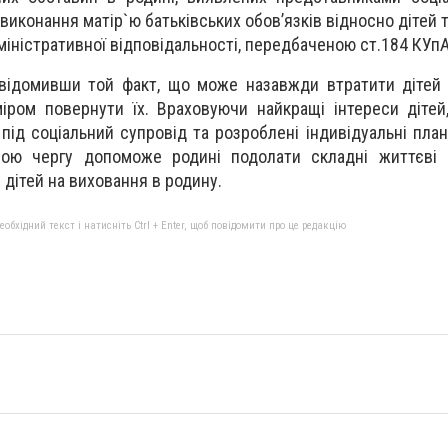
виконання матір`ю батьківських обов’язків відносно дітей 
дміністративної відповідальності, передбаченою ст.184 КУп
усвідомивши той факт, що може назавжди втратити дітей
іром повернути їх. Враховуючи найкращі інтереси дітей
ід соціальний супровід та розроблені індивідуальні план
вою чергу допоможе родині подолати складні життєві 
дітей на виховання в родину.
бхідний текст і натисніть Ctrl + Enter, щоб повідомити про це редакцію