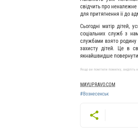
свідчить про неналежне 
для притягнення її до а
Сьогодні матір дітей, 
соціальних служб з нам
службами взято родину п
захисту дітей. Це в с
якнайшвидше повернути 
Якщо ви помітили помилку, виділіть нео
MAYUPRAVO.COM
#Вознесенськ