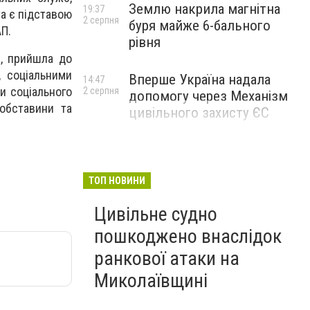
Землю накрила магнітна
19:37
та є підставою
2 серпня
буря майже 6-бального
АП.
рівня
 , прийшла до
, соціальними
Вперше Україна надала
14:47
и соціального
2 серпня
допомогу через Механізм
обставини та
цивільного захисту ЄС
ТОП НОВИНИ
Цивільне судно
пошкоджено внаслідок
ранкової атаки на
Миколаївщині