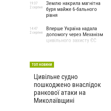
Землю накрила магнітна
19:37
2 серпня
буря майже 6-бального
рівня
Вперше Україна надала
14:47
2 серпня
допомогу через Механізм
цивільного захисту ЄС
ТОП НОВИНИ
Цивільне судно
пошкоджено внаслідок
ранкової атаки на
Миколаївщині