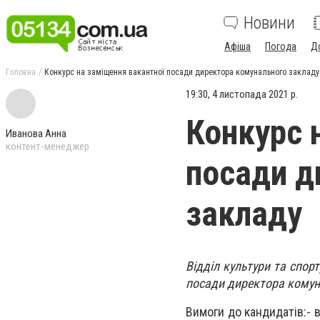
Новини
Афіша
Погода
Д
Головна
Конкурс на заміщення вакантної посади директора комунального закладу
19:30, 4 листопада 2021 р.
Конкурс 
Иванова Анна
контент-менеджер
посади д
закладу
Відділ культури та спор
посади директора комуна
Вимоги до кандидатів:- в