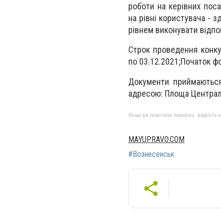
роботи на керівних пос
на рівні користувача - 
рівнем виконувати відпов
Строк проведення конкур
по 03.12.2021;Початок фо
Документи приймаються
адресою: Площа Центральн
Якщо ви помітили помилку, виділіть нео
MAYUPRAVO.COM
#Вознесенськ