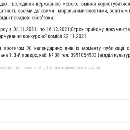
адах,- володіння державною мовою,- вміння користуватис
здатність своїми діловими і моральними якостями, освітнім
ідні посадові обов'язки.
су з 04.11.2021. по 16.12.2021;Строк прийому документів 
рмування конкурсної комісії 22.11.2021.
 протягом 30 календарних днів із моменту публікації 
а 1, 3-й поверх, каб. № 38 тел. 0991054933 (відділ культур
бхідний текст і натисніть Ctrl + Enter, щоб повідомити про це редакцію