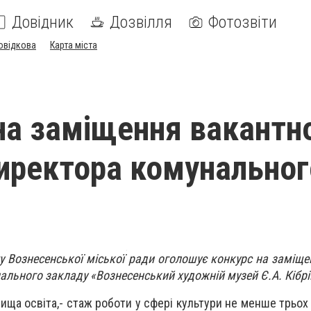
Довідник
Дозвілля
Фотозвіти
овідкова
Карта міста
на заміщення вакантн
иректора комунальног
ту Вознесенської міської ради оголошує конкурс на заміще
льного закладу «Вознесенський художній музей Є.А. Кібрі
ища освіта,- стаж роботи у сфері культури не менше трьох 