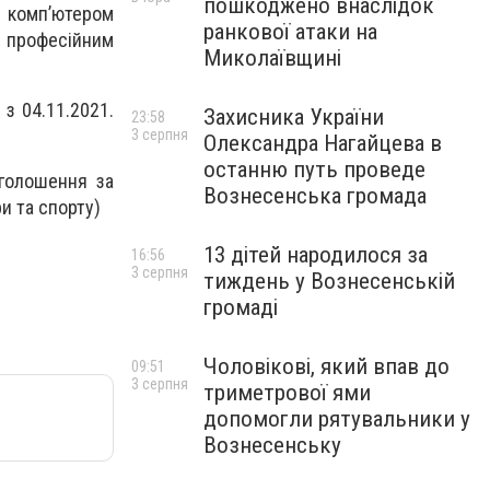
пошкоджено внаслідок
я комп’ютером
ранкової атаки на
 і професійним
Миколаївщині
з 04.11.2021.
Захисника України
23:58
3 серпня
Олександра Нагайцева в
останню путь проведе
оголошення за
Вознесенська громада
и та спорту)
13 дітей народилося за
16:56
3 серпня
тиждень у Вознесенській
громаді
Чоловікові, який впав до
09:51
3 серпня
триметрової ями
допомогли рятувальники у
Вознесенську