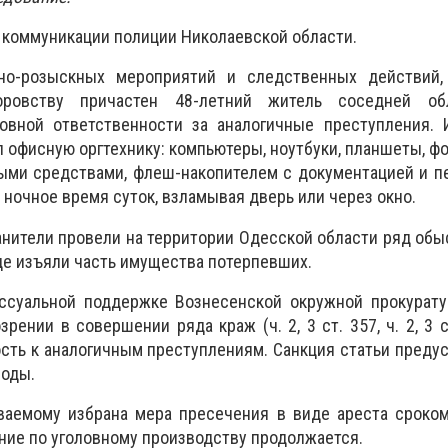
 коммуникации полиции Николаевской области.
но-розыскных мероприятий и следственных действий,
оровству причастен 48-летний житель соседней обл
овной ответственности за аналогичные преступления. И
офисную оргтехнику: компьютеры, ноутбуки, планшеты, фо
ыми средствами, флеш-накопителем с документацией и п
ночное время суток, взламывая дверь или через окно.
нители провели на территории Одесской области ряд обы
где изъяли часть имущества потерпевших.
ссуальной поддержке Вознесенской окружной прокурат
ении в совершении ряда краж (ч. 2, 3 ст. 357, ч. 2, 3 с
сть к аналогичным преступлениям. Санкция статьи преду
боды.
аемому избрана мера пресечения в виде ареста сроком 
ие по уголовному производству продолжается.