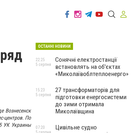
ОСТАННІ НОВИНИ
 ряд
Сонячні електростанції
22:25
5 серпня
встановлять на об'єктах
«Миколаївоблтеплоенерго»
27 трансформаторів для
15:23
5 серпня
підготовки енергосистеми
до зими отримала
де Вознесенск
Миколаївщина
с-центров. По
85 УК Украины
Цивільне судно
07:20
5 серпня