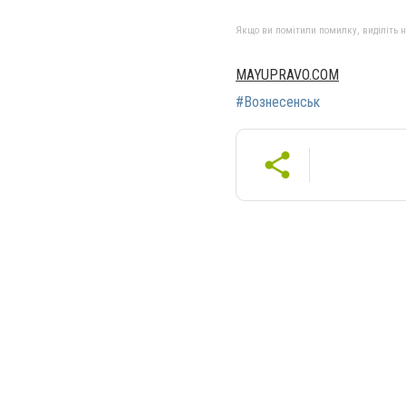
Якщо ви помітили помилку, виділіть нео
MAYUPRAVO.COM
#Вознесенськ