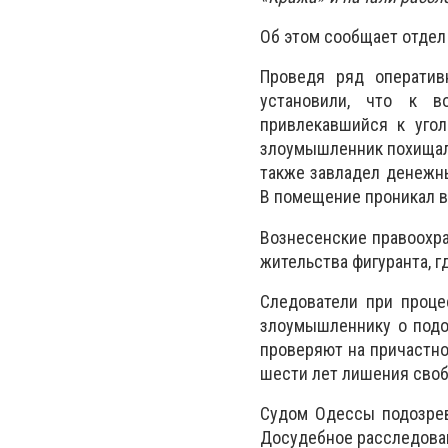
Об этом сообщает отдел
Проведя ряд оператив
установили, что к в
привлекавшийся к угол
злоумышленник похищал 
также завладел денежн
В помещение проникал в 
Вознесенские правоохра
жительства фигуранта, 
Следователи при проце
злоумышленнику о подозр
проверяют на причастно
шести лет лишения сво
Судом Одессы подозрев
Досудебное расследован