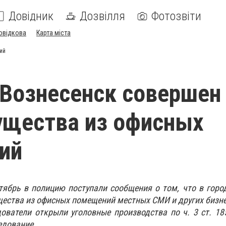
Довідник
Дозвілля
Фотозвіти
овідкова
Карта міста
ий
 Вознесенск совершен
ущества из офисных
ий
тябрь в полицию поступали сообщения о том, что в горо
ества из офисных помещений местных СМИ и других бизне
ователи открыли уголовные производства по ч. 3 ст. 1
едование.