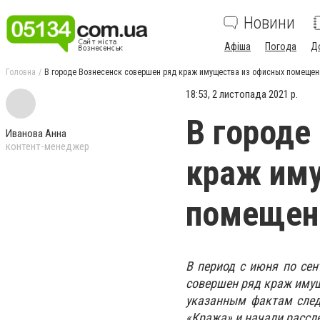
Новини
Афіша
Погода
Д
Головна
В городе Вознесенск совершен ряд краж имущества из офисных помещен
18:53, 2 листопада 2021 р.
В городе
Иванова Анна
контент-менеджер
краж им
помещен
В период с июня по сен
совершен ряд краж имущ
указанным фактам след
«Кража» и начали рассл