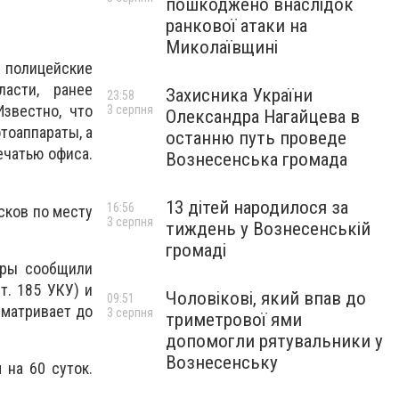
пошкоджено внаслідок
ранкової атаки на
Миколаївщині
 полицейские
асти, ранее
Захисника України
23:58
звестно, что
3 серпня
Олександра Нагайцева в
тоаппараты, а
останню путь проведе
ечатью офиса.
Вознесенська громада
13 дітей народилося за
16:56
сков по месту
3 серпня
тиждень у Вознесенській
громаді
уры сообщили
т. 185 УКУ) и
Чоловікові, який впав до
09:51
сматривает до
3 серпня
триметрової ями
допомогли рятувальники у
Вознесенську
на 60 суток.