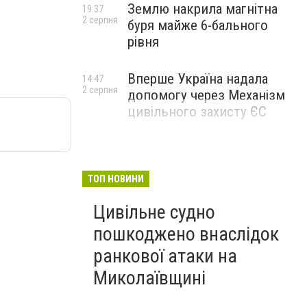
Землю накрила магнітна
19:37
2 серпня
буря майже 6-бального
рівня
Вперше Україна надала
14:47
2 серпня
допомогу через Механізм
цивільного захисту ЄС
ТОП НОВИНИ
Цивільне судно
пошкоджено внаслідок
ранкової атаки на
Миколаївщині