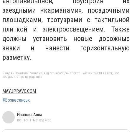
автопавильонов, обустроив их
заездными «карманами», посадочными
площадками, тротуарами с тактильной
плиткой и электроосвещением. Также
должны установить новые дорожные
знаки и нанести горизонтальную
разметку.
Якщо ви помітили помилку, виділіть необхідний текст і натисніть Ctrl + Enter, щоб
повідомити про це редакцію
MAYUPRAVO.COM
#Вознесенськ
Иванова Анна
контент-менеджер