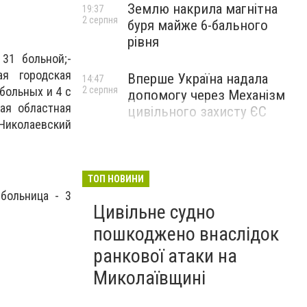
Землю накрила магнітна
19:37
2 серпня
буря майже 6-бального
рівня
31 больной;-
ая городская
Вперше Україна надала
14:47
 больных и 4 с
2 серпня
допомогу через Механізм
кая областная
цивільного захисту ЄС
Николаевский
ТОП НОВИНИ
больница - 3
Цивільне судно
пошкоджено внаслідок
ранкової атаки на
Миколаївщині