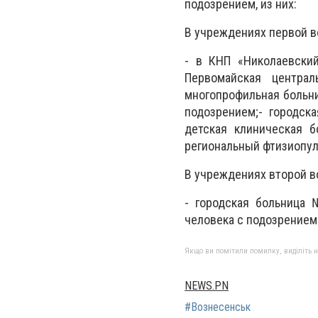
подозрением, из них:
В учреждениях первой в
- в КНП «Николаевский
Первомайская централ
многопрофильная больниц
подозрением;- городск
детская клиническая б
региональный фтизиопул
В учреждениях второй в
- городская больница 
человека с подозрением
Якщо ви помітили помилку, виділіть нео
NEWS.PN
#Вознесенськ