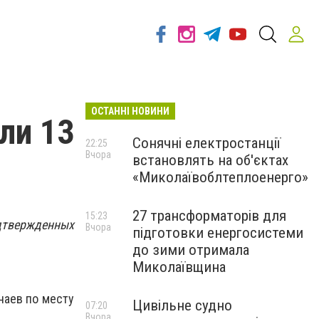
ОСТАННІ НОВИНИ
ли 13
Сонячні електростанції
22:25
Вчора
встановлять на об'єктах
«Миколаївоблтеплоенерго»
27 трансформаторів для
15:23
дтвержденных
Вчора
підготовки енергосистеми
до зими отримала
Миколаївщина
чаев по месту
Цивільне судно
07:20
Вчора