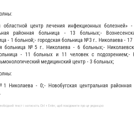
олны:
 областной центр лечения инфекционных болезней» - 
ьная районная больница - 13 больных;- Вознесенск
а - 1 больной;- городская больница №3 г.. Николаева - 17
ая больница №5 г.. Николаева - 6 больных;- Николаевс
ольница - 11 больных и 11 человек с подозрением;- 
ьмонологический медицинский центр - 3 больных;
олны:
№1 Николаева - 0;- Новобугская центральная районная 
.
бхідний текст і натисніть Ctrl + Enter, щоб повідомити про це редакцію