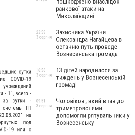
пошкоджено внаслідок
ранкової атаки на
Миколаївщині
Захисника України
23:58
3 серпня
Олександра Нагайцева в
останню путь проведе
Вознесенська громада
13 дітей народилося за
16:56
ошедшие сутки
3 серпня
тиждень у Вознесенській
ние COVID-19
громаді
еждений
- 11, всего -
 за сутки -
Чоловікові, який впав до
09:51
3 серпня
й системы ГП
триметрової ями
3.08.2021 на
допомогли рятувальники у
ернутых под
Вознесенську
VID-19 или с