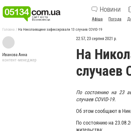
Новини
Афіша
Погода
Д
Головна
На Николаевщине зафиксировали 13 случаев COVID-19
22:57, 23 серпня 2021 р.
На Никол
Иванова Анна
контент-менеджер
случаев 
По состоянию на 23 а
случаев COVID-19.
Об этом сообщают в Ник
По состоянию на 23.08.
жительства: