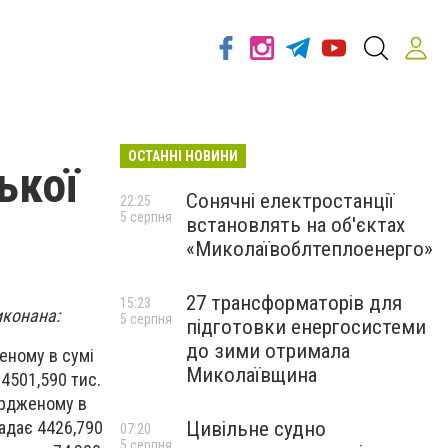
ОСТАННІ НОВИНИ
ької
Сонячні електростанції
22:25
5 серпня
встановлять на об'єктах
и
«Миколаївоблтеплоенерго»
27 трансформаторів для
15:23
иконана:
5 серпня
підготовки енергосистеми
до зими отримала
женому в сумі
Миколаївщина
 4501,590 тис.
вердженому в
Цивільне судно
ладає 4426,790
07:20
5 серпня