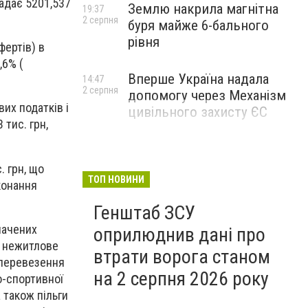
ладає 5201,537
Землю накрила магнітна
19:37
2 серпня
буря майже 6-бального
рівня
фертів) в
,6% (
Вперше Україна надала
14:47
2 серпня
допомогу через Механізм
их податків і
цивільного захисту ЄС
 тис. грн,
. грн, що
ТОП НОВИНИ
конання
Генштаб ЗСУ
начених
оприлюднив дані про
е нежитлове
втрати ворога станом
 перевезення
на 2 серпня 2026 року
о-спортивної
 також пільги