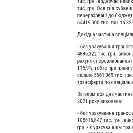
тис. грн., водночас нев
тис. грн. Освітня субве
перераховані до бюджету
64419,000 тис. грн. та 32
Дохідна частина спеціал
- без урахування трансфе
4886,322 тис. грн., вико
рахунок перевиконання п
115,9%, тобто при плані 
склало 5661,069 тис. грн
трансферти по спеціаль
Загалом дохідна частина
2021 року виконана:
- без урахування трансфе
105816,847 тис. грн., ви
грн.;- з урахуванням тра