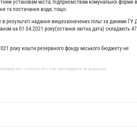
тним установам міста, підприємствам комунальної форми в
ня та постачання води, тощо.
 в результаті надання вищезазначених пільг за даними ГУ 
таном на 01.04.2021 року(остання звітна дата) складають 47
2021 року кошти резервного фонду міського бюджету не
бхідний текст і натисніть Ctrl + Enter, щоб повідомити про це редакцію