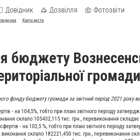
Довідник
Дозвілля
Фотозвіти
овідкова
Карта міста
я бюджету Вознесенс
територіальної громад
ого фонду бюджету громади за звітний період 2021 року в
ртів - на 104,5%, тобто при плані звітного періоду затверд
конання склало 105432,115 тис. грн., перевиконання складає
нсфертів - на 102,5 %, тобто при плані звітного періоду зат
., виконання склало 182221,450 тис. грн., перевиконання ск