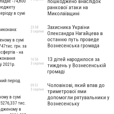
пошкоджено внаслідок
ладає -74,800
ранкової атаки на
 бюджету
Миколаївщині
еріоду в сумі
Захисника України
23:58
виконана:
3 серпня
Олександра Нагайцева в
останню путь проведе
женому в сумі
Вознесенська громада
47тис. грн. за
сфертів - на
иконання
13 дітей народилося за
16:56
3 серпня
і 2021р.
тиждень у Вознесенській
громаді
ний період
Чоловікові, який впав до
09:51
3 серпня
триметрової ями
ному в сумі
допомогли рятувальники у
 5276,337 тис.
Вознесенську
ердженому в