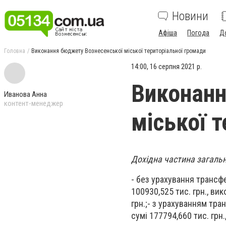
Новини
Афіша
Погода
Д
Головна
Виконання бюджету Вознесенської міської територіальної громади
14:00, 16 серпня 2021 р.
Виконанн
Иванова Анна
контент-менеджер
міської 
Дохідна частина загальн
- без урахування трансфе
100930,525 тис. грн., ви
грн.;- з урахуванням тра
сумі 177794,660 тис. грн