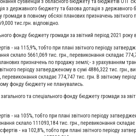
иконання субвенцій з обласного бюджету та бюджетів ОТГ ск
нція з державного бюджету та базова дотація з державного
 громади в повному обсязі планових призначень звітного п
69,000 тис.грн. відповідно.
ьного фонду бюджету громади за звітний період 2021 року 
ртів - на 115,9%, тобто при плані звітного періоду затверд
нання склало 5661,069 тис. грн., перевиконання складає 774,7
ланових призначень по продажу землі;- з урахуванням тран
звітного періоду затвердженому в сумі 4886,322 тис. грн., в
., перевиконання складає 774,747 тис. грн. В звітному період
ному фонду бюджету не планувались.
 загального та спеціального фонду бюджету громади за звіт
ртів - на 105%, тобто при плані звітного періоду затвердже
конання склало 111093,184 тис. грн., перевиконання складає
нсфертів - на 102,8%, тобто при плані звітного періоду затв