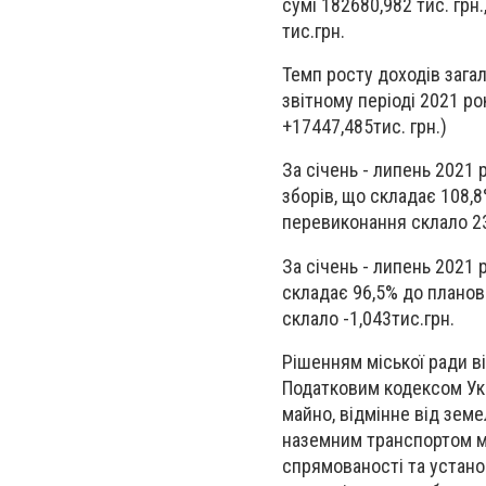
сумі 182680,982 тис. грн
тис.грн.
Темп росту доходів зага
звітному періоді 2021 ро
+17447,485тис. грн.)
За січень - липень 2021 
зборів, що складає 108,8
перевиконання склало 23
За січень - липень 2021 
складає 96,5% до планов
склало -1,043тис.грн.
Рішенням міської ради ві
Податковим кодексом Укр
майно, відмінне від зем
наземним транспортом мі
спрямованості та установ