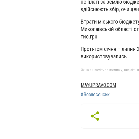
по платі за землю бюдже
здійснюють збір, очищен
Втрати міського бюджету
Миколаївській області с
тис.грн.
Протягом січня – липня 
використовувались.
Якщо ви помітили помилку, виділіть нео
MAYUPRAVO.COM
#Вознесенськ