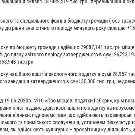
., виконання склало 187882,519 тис. грн., перевиконання ск
льного та спеціального фондів бюджету громади ( без транс
ку до рівня аналогічного періоду минулого року складає +18
року до бюджету громади надійшло 29087,141 тис.грн місцев
% до плану звітного періоду затвердженого в сумі 26723,193
63,948 тис.грн.
року надійшло коштів екологічного податку в сумі 28,957 тис
ого завдання затвердженого в сумі 30,000 тис. грн, недови
д 19.06.2020р. №10 «Про місцеві податки і збори», крім виз
аїни пільг, надано додаткові пільги по податку на нерухом
ельної ділянки, підприємствам, що здійснюють пасажирські
ського та приміського сполучення, установам фізкультурн
ам, які здійснюють культурно – просвітницьку діяльність, а