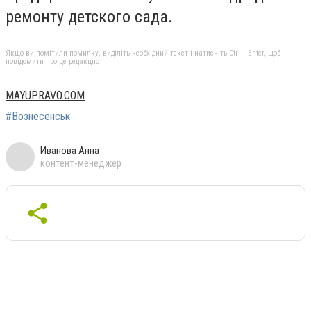
ремонту детского сада.
Якщо ви помітили помилку, виділіть необхідний текст і натисніть Ctrl + Enter, щоб
повідомити про це редакцію
MAYUPRAVO.COM
#Вознесенськ
Иванова Анна
контент-менеджер