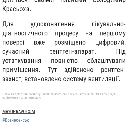
Красьоха.
Для удосконалення лікувально-
діагностичного процесу на першому
поверсі вже розміщено цифровий,
сучасний рентген-апарат. Під
устаткування повністю облаштували
приміщення. Тут здійснено рентген-
захист, встановлено систему вентиляції.
Якщо ви помітили помилку, виділіть необхідний текст і натисніть Ctrl + Enter, щоб
повідомити про це редакцію
MAYUPRAVO.COM
#Вознесенськ