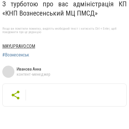
З турботою про вас адміністрація КП
«КНП Вознесенський МЦ ПМСД»
Якщо ви помітили помилку, виділіть необхідний текст і натисніть Ctrl + Enter, щоб
повідомити про це редакцію
MAYUPRAVO.COM
#Вознесенськ
Иванова Анна
контент-менеджер