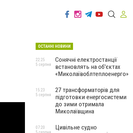
ОСТАННІ НОВИНИ
Сонячні електростанції
22:25
5 серпня
встановлять на об'єктах
«Миколаївоблтеплоенерго»
27 трансформаторів для
15:23
5 серпня
підготовки енергосистеми
до зими отримала
Миколаївщина
Цивільне судно
07:20
5 серпня