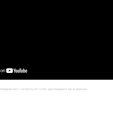
бхідний текст і натисніть Ctrl + Enter, щоб повідомити про це редакцію