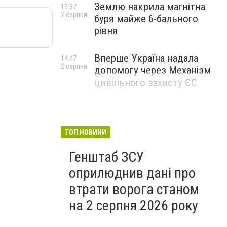
Землю накрила магнітна
19:37
2 серпня
буря майже 6-бального
рівня
Вперше Україна надала
14:47
2 серпня
допомогу через Механізм
цивільного захисту ЄС
ТОП НОВИНИ
Генштаб ЗСУ
оприлюднив дані про
втрати ворога станом
на 2 серпня 2026 року