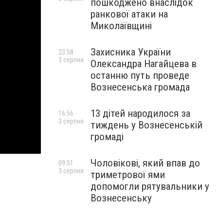
пошкоджено внаслідок
ранкової атаки на
Миколаївщині
Захисника України
23:58
3 серпня
Олександра Нагайцева в
останню путь проведе
Вознесенська громада
13 дітей народилося за
16:56
3 серпня
тиждень у Вознесенській
громаді
Чоловікові, який впав до
09:51
3 серпня
триметрової ями
допомогли рятувальники у
Вознесенську