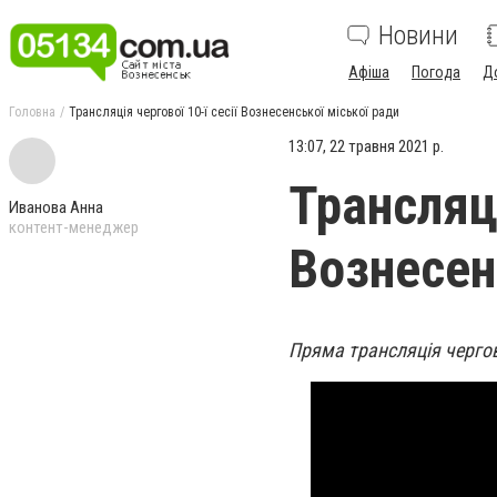
Новини
Афіша
Погода
Д
Головна
Трансляція чергової 10-ї сесії Вознесенської міської ради
13:07, 22 травня 2021 р.
Трансляці
Иванова Анна
контент-менеджер
Вознесен
Пряма трансляція чергово