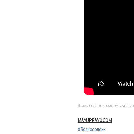
Якщо ви помітили помилку, виділіть нео
MAYUPRAVO.COM
#Вознесенськ