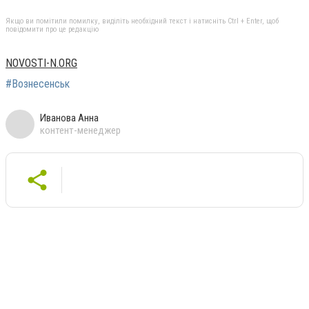
Якщо ви помітили помилку, виділіть необхідний текст і натисніть Ctrl + Enter, щоб
повідомити про це редакцію
NOVOSTI-N.ORG
#Вознесенськ
Иванова Анна
контент-менеджер