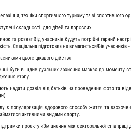
лелазіння, техніки спортивного туризму та зі спортивного ор
ступені складності: для дітей та дорослих
инок та розваг.Від учасників будуть потрібні гарний настр
ість. Спеціальна підготовка не вимагається!Вік учасників - 
асниками цього цікавого дійства.
инні бути в індивідуальних захисних масках до моменту ст
дження етапу.
ють надати дозвіл від батьків на проведення фото та відео
ди)
у є популяризація здорового способу життя та заохоче
займатися активними видами спорту.
підтримки проекту «Зміцнення між секторальної співпраці 