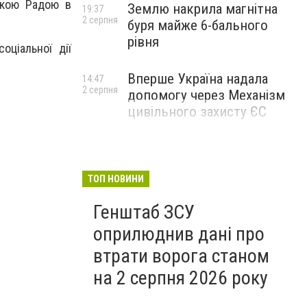
ькою Радою в
Землю накрила магнітна
19:37
2 серпня
буря майже 6-бального
рівня
оціальної дії
Вперше Україна надала
14:47
2 серпня
допомогу через Механізм
цивільного захисту ЄС
ТОП НОВИНИ
Генштаб ЗСУ
оприлюднив дані про
втрати ворога станом
на 2 серпня 2026 року