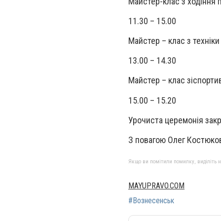
Майстер-клас з ходіння 
11.30 – 15.00
Майстер – клас з технік
13.00 – 14.30
Майстер – клас зіспорти
15.00 – 15.20
Урочиста церемонія закр
З повагою Олег Костюк
Якщо ви помітили помилку, виділіть нео
MAYUPRAVO.COM
#Вознесенськ