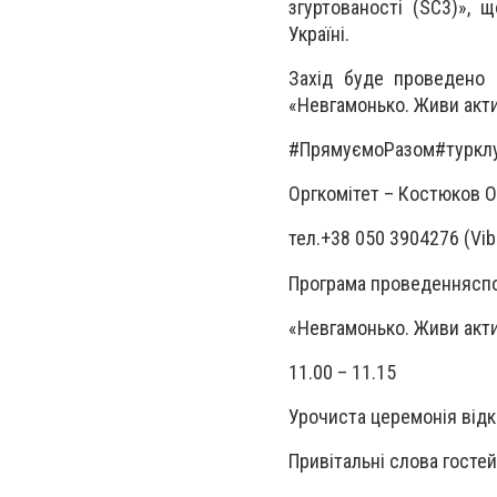
згуртованості (SC3)»,
Україні.
Захід буде проведено 
«Невгамонько. Живи акт
#ПрямуємоРазом#туркл
Оргкомітет – Костюков О
тел.+38 050 3904276 (Vib
Програма проведенняспо
«Невгамонько. Живи акт
11.00 – 11.15
Урочиста церемонія відк
Привітальні слова гостей