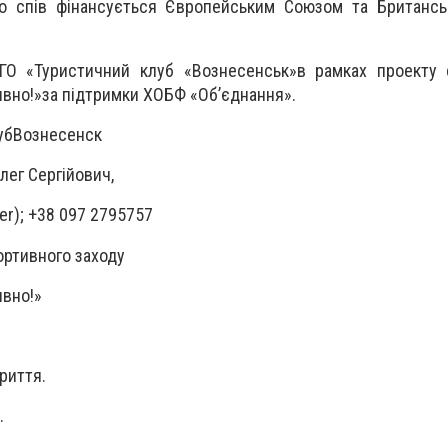
 що спів фінансується Європейським Союзом та Британс
ГО «Туристичний клуб «Вознесенськ»в рамках проекту с
ивно!»за підтримки ХОБФ «Об’єднання».
убВознесенск
лег Сергійович,
er); +38 097 2795757
ртивного заходу
ивно!»
риття.
.