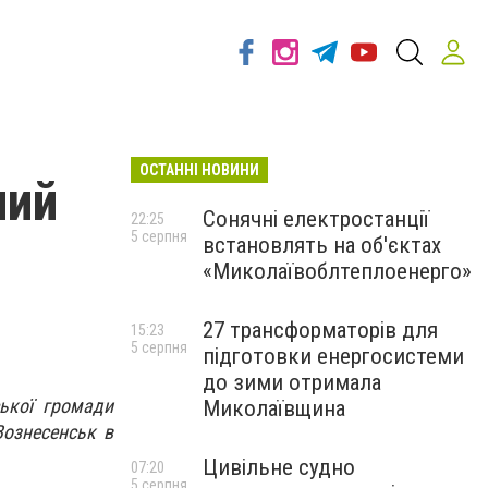
ОСТАННІ НОВИНИ
ний
Сонячні електростанції
22:25
5 серпня
встановлять на об'єктах
«Миколаївоблтеплоенерго»
27 трансформаторів для
15:23
5 серпня
підготовки енергосистеми
до зими отримала
ької громади
Миколаївщина
Вознесенськ в
Цивільне судно
07:20
5 серпня