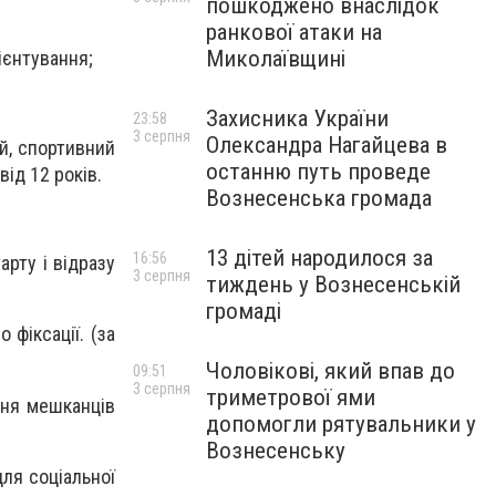
пошкоджено внаслідок
ранкової атаки на
Миколаївщині
ієнтування;
Захисника України
23:58
3 серпня
Олександра Нагайцева в
ій, спортивний
останню путь проведе
від 12 років.
Вознесенська громада
13 дітей народилося за
16:56
арту і відразу
3 серпня
тиждень у Вознесенській
громаді
 фіксації. (за
Чоловікові, який впав до
09:51
3 серпня
триметрової ями
ння мешканців
допомогли рятувальники у
Вознесенську
для соціальної