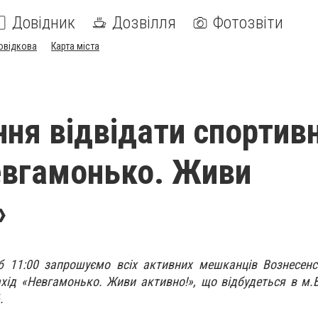
Довідник
Дозвілля
Фотозвіти
овідкова
Карта міста
ня відвідати спортив
евгамонько. Живи
»
б 11:00 запрошуємо всіх активних мешканців Вознесенс
ахід «Невгамонько. Живи активно!», що відбудеться в м.
.