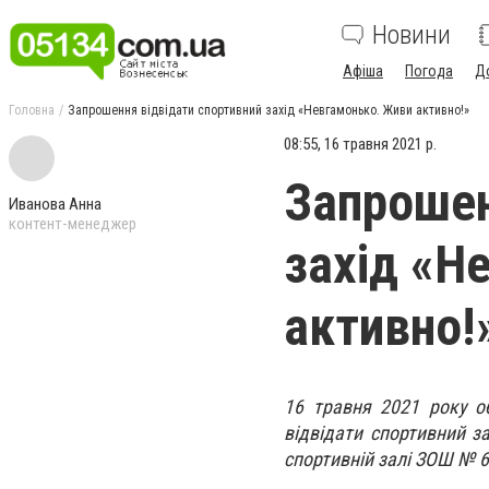
Новини
Афіша
Погода
Д
Головна
Запрошення відвідати спортивний захід «Невгамонько. Живи активно!»
08:55, 16 травня 2021 р.
Запрошен
Иванова Анна
контент-менеджер
захід «Н
активно!
16 травня 2021 року о
відвідати спортивний з
спортивній залі ЗОШ № 6