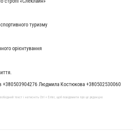
по стропі «Слеклайн»
и спортивного туризму
вного орієнтування
иття.
ов +380503904276 Людмила Костюкова +380502530060
бхідний текст і натисніть Ctrl + Enter, щоб повідомити про це редакцію