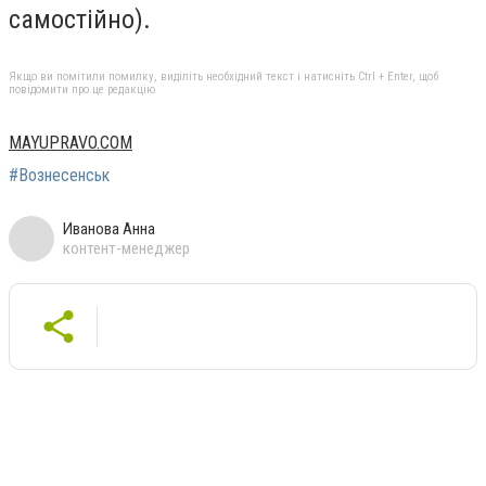
самостійно).
Якщо ви помітили помилку, виділіть необхідний текст і натисніть Ctrl + Enter, щоб
повідомити про це редакцію
MAYUPRAVO.COM
#Вознесенськ
Иванова Анна
контент-менеджер