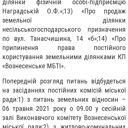
ділянки фізичній особі-підприємцю
Наградській О.Ф.»;13) «Про продаж
земельної ділянки
несільськогосподарського призначення
по вул. Танасчишина, 14 «б»;14) «Про
припинення права постійного
користування земельними ділянками КП
«Вознесенське МБТІ».
Попередній розгляд питань відбудеться
на засіданнях постійних комісій міської
ради:1) з питань земельних відносин –
06 травня 2021 року о 09.00 у сесійній
залі Виконавчого комітету Вознесенської
міської ради;2) з житлово-комунальних