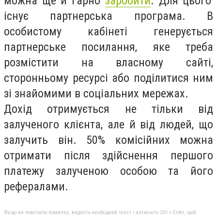
можна ще й гарно
заробити
. Для цього
існує партнерська програма. В
особистому кабінеті генерується
партнерське посилання, яке треба
розмістити на власному сайті,
сторонньому ресурсі або поділитися ним
зі знайомими в соціальних мережах.
Дохід отримується не тільки від
залученого клієнта, але й від людей, що
залучить він. 50% комісійних можна
отримати після здійснення першого
платежу залученою особою та його
рефералами.
Якщо ви помітили помилку, виділіть необхідний текст і натисніть Ctrl + Enter, щоб