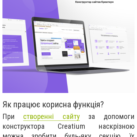
Як працює корисна функція?
При
створенні сайту
за допомоги
конструктора Creatium наскрізною
можна зробити будь-яку секцію, їх