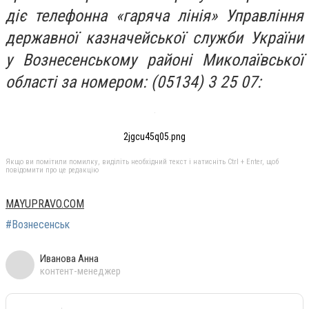
діє телефонна «гаряча лінія» Управління
державної казначейської служби України
у Вознесенському районі Миколаївської
області за номером: (05134) 3 25 07:
2jgcu45q05.png
Якщо ви помітили помилку, виділіть необхідний текст і натисніть Ctrl + Enter, щоб
повідомити про це редакцію
MAYUPRAVO.COM
#Вознесенськ
Иванова Анна
контент-менеджер