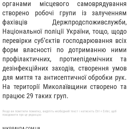
органами місцевого самоврядування
створено робочі групи із залученням
фахівців Держпродспоживслужби,
Національної поліції України, тощо, щодо
перевірки суб’єктів господарювання всіх
форм власності по дотриманню ними
профілактичних, протиепідемічних та
дезінфекційних заходів, створення умов
для миття та антисептичної обробки рук.
На території Миколаївщини створено та
працює 29 таких груп.
Якщо ви помітили помилку, виділіть необхідний текст і натисніть Ctrl + Enter, щоб
повідомити про це редакцію
NIKPRAVDA.COM.UA