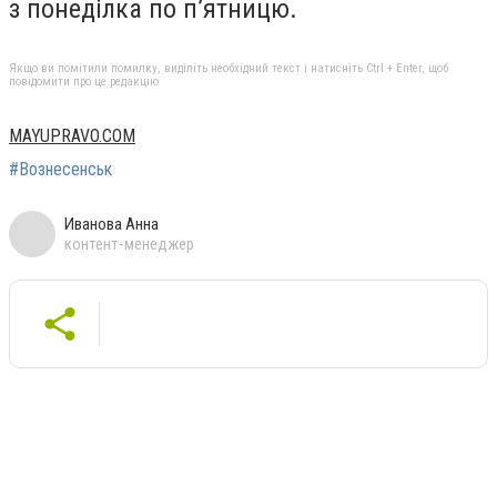
з понеділка по п’ятницю.
Якщо ви помітили помилку, виділіть необхідний текст і натисніть Ctrl + Enter, щоб
повідомити про це редакцію
MAYUPRAVO.COM
#Вознесенськ
Иванова Анна
контент-менеджер