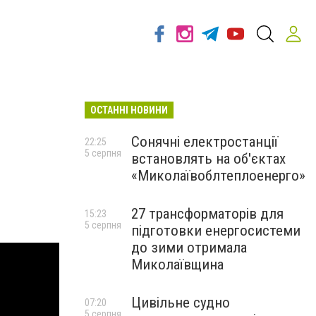
ОСТАННІ НОВИНИ
Сонячні електростанції
22:25
5 серпня
встановлять на об'єктах
«Миколаївоблтеплоенерго»
27 трансформаторів для
15:23
5 серпня
підготовки енергосистеми
до зими отримала
Миколаївщина
Цивільне судно
07:20
5 серпня