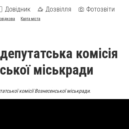
Довідник
Дозвілля
Фотозвіти
овідкова
Карта міста
 депутатська комісія
ської міськради
татської комісії Вознесенської міськради
.