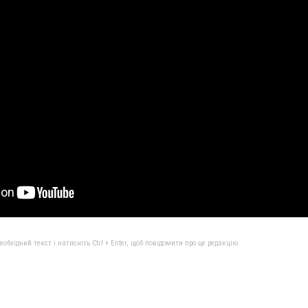
бхідний текст і натисніть Ctrl + Enter, щоб повідомити про це редакцію