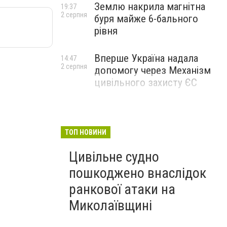
Землю накрила магнітна
19:37
2 серпня
буря майже 6-бального
рівня
Вперше Україна надала
14:47
2 серпня
допомогу через Механізм
цивільного захисту ЄС
ТОП НОВИНИ
Цивільне судно
пошкоджено внаслідок
ранкової атаки на
Миколаївщині