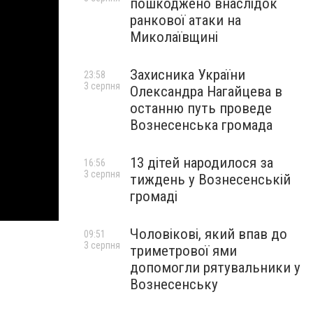
пошкоджено внаслідок
ранкової атаки на
Миколаївщині
Захисника України
23:58
3 серпня
Олександра Нагайцева в
останню путь проведе
Вознесенська громада
13 дітей народилося за
16:56
3 серпня
тиждень у Вознесенській
громаді
Чоловікові, який впав до
09:51
3 серпня
триметрової ями
допомогли рятувальники у
Вознесенську