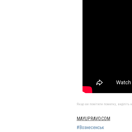
Якщо ви помітили помилку, виділіть нео
MAYUPRAVO.COM
#Вознесенськ