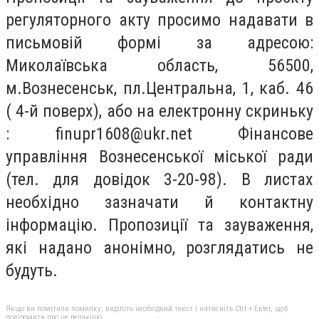
регуляторного акту просимо надавати в
письмовій формі за адресою:
Миколаївська область, 56500,
м.Вознесенськ, пл.Центральна, 1, каб. 46
( 4-й поверх), або на електронну скриньку
:
finupr1608@ukr.net
Фінансове
управління Вознесенської міської ради
(тел. для довідок 3-20-98). В листах
необхідно зазначати й контактну
інформацію. Пропозиції та зауваження,
які надано анонімно, розглядатись не
будуть.
Якщо ви помітили помилку, виділіть необхідний текст і натисніть Ctrl + Enter, щоб
повідомити про це редакцію