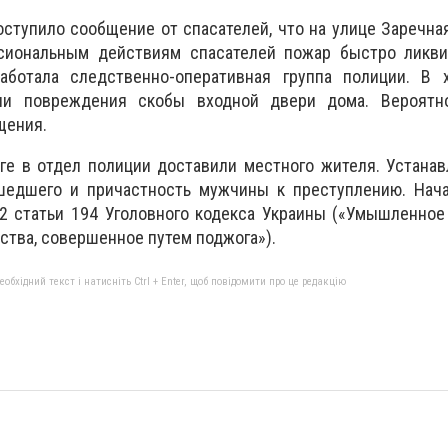
оступило сообщение от спасателей, что на улице Заречна
сиональным действиям спасателей пожар быстро ликви
аботала следственно-оперативная группа полиции. В 
ли повреждения скобы входной двери дома. Вероятно
щения.
ге в отдел полиции доставили местного жителя. Устана
шедшего и причастность мужчины к преступлению. Нача
 2 статьи 194 Уголовного кодекса Украины («Умышленно
тва, совершенное путем поджога»).
бхідний текст і натисніть Ctrl + Enter, щоб повідомити про це редакцію