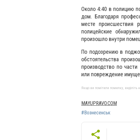
Около 4:40 в полицию п
дом. Благодаря профес
месте происшествия р
полицейские обнаружи
произошло внутри поме
По подозрению в поджо
обстоятельства произо
производство по части
или повреждение имущес
Якщо ви помітили помилку, виділіть нео
MAYUPRAVO.COM
#Вознесенськ