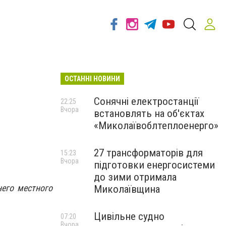
ОСТАННІ НОВИНИ
Сонячні електростанції
22:25
Вчора
встановлять на об'єктах
«Миколаївоблтеплоенерго»
27 трансформаторів для
15:23
Вчора
підготовки енергосистеми
до зими отримала
него местного
Миколаївщина
Цивільне судно
07:20
Вчора