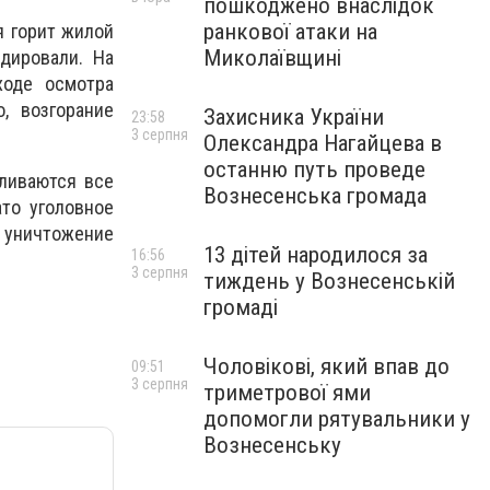
пошкоджено внаслідок
ранкової атаки на
я горит жилой
Миколаївщині
дировали. На
ходе осмотра
, возгорание
Захисника України
23:58
3 серпня
Олександра Нагайцева в
останню путь проведе
вливаются все
Вознесенська громада
то уголовное
е уничтожение
13 дітей народилося за
16:56
3 серпня
тиждень у Вознесенській
громаді
Чоловікові, який впав до
09:51
3 серпня
триметрової ями
допомогли рятувальники у
Вознесенську