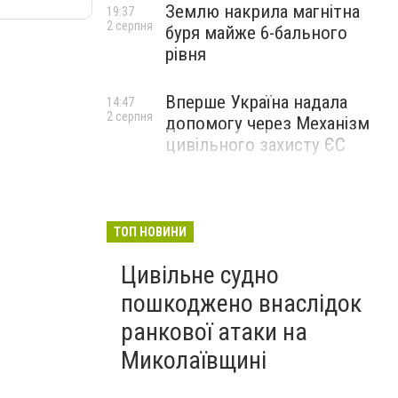
Землю накрила магнітна
19:37
2 серпня
буря майже 6-бального
рівня
Вперше Україна надала
14:47
2 серпня
допомогу через Механізм
цивільного захисту ЄС
ТОП НОВИНИ
Цивільне судно
пошкоджено внаслідок
ранкової атаки на
Миколаївщині