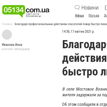
Новини
Афіша
Погода
Д
Головна
Благодаря профессиональным действиям спасателей пожар быстро лик
14:30, 17 квітня 2021 р.
Благода
Иванова Анна
контент-менеджер
действия
быстро л
В селе Мостовое Вознес
жителя задержали за по
Об этом сообщили в отд