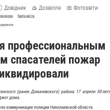
Довідник
Дозвілля
Фотозвіти
овідкова
Карта міста
видировали
ря профессиональным
м спасателей пожар
иквидировали
енского (ранее Доманевского) района 17 апреля 50-лет
джог дома.
еле коммуникации полиции Николаевской области.