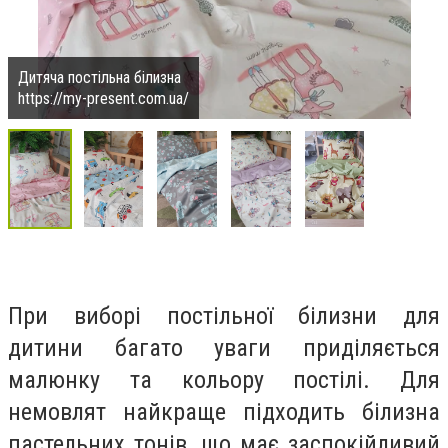
Дитяча постільна білизна
https://my-present.com.ua/
При виборі постільної білизни для
дитини багато уваги приділяється
малюнку та кольору постілі. Для
немовлят найкраще підходить білизна
пастельних тонів, що має заспокійливий