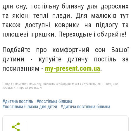
для сну, постільну білизну для дорослих
та якісні теплі пледи. Для малюків тут
також доступні коврики на підлогу та
плюшеві іграшки. Переходьте і обирайте!
Подбайте про комфортний сон Вашої
дитини - купуйте дитячу постіль за
посиланням -
my-present.com.ua
.
Якщо ви помітили помилку, виділіть необхідний текст і натисніть Ctrl + Enter, щоб
повідомити про це редакцію
#дитяча постіль
#постільна білизна
#постільна білизна для дітей
#дитяча постільна білизна